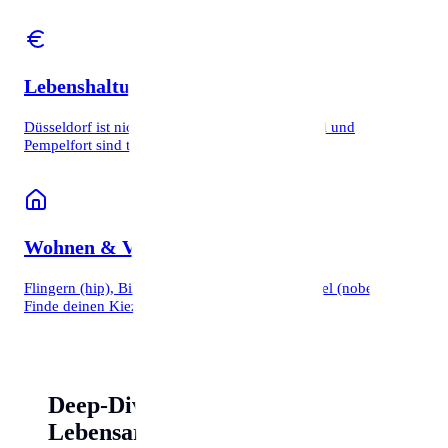
Lebenshaltungskosten
Düsseldorf ist nicht billig. Besonders Oberkassel und
Pempelfort sind teuer.
Wohnen & Viertel
Flingern (hip), Bilk (studentisch) oder Oberkassel (nobel)?
Finde deinen Kiez.
Deep-Dive: Düsseldorfer
Lebensart