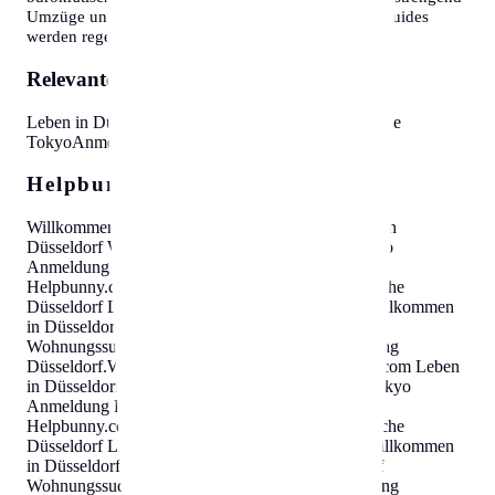
Umzüge und Behördengänge sein können. Unsere Guides
werden regelmäßig aktualisiert.
Relevante Themen:
Leben in Düsseldorf
Wohnungssuche Düsseldorf
Little
Tokyo
Anmeldung Düsseldorf
Helpbunny.com SEO Cloud
Willkommen in Düsseldorf
Helpbunny.com
Leben in
Düsseldorf Wohnungssuche Düsseldorf Little Tokyo
Anmeldung Düsseldorf
.
Willkommen in Düsseldorf
Helpbunny.com
Leben in Düsseldorf Wohnungssuche
Düsseldorf Little Tokyo Anmeldung Düsseldorf
.
Willkommen
in Düsseldorf
Helpbunny.com
Leben in Düsseldorf
Wohnungssuche Düsseldorf Little Tokyo Anmeldung
Düsseldorf
.
Willkommen in Düsseldorf
Helpbunny.com
Leben
in Düsseldorf Wohnungssuche Düsseldorf Little Tokyo
Anmeldung Düsseldorf
.
Willkommen in Düsseldorf
Helpbunny.com
Leben in Düsseldorf Wohnungssuche
Düsseldorf Little Tokyo Anmeldung Düsseldorf
.
Willkommen
in Düsseldorf
Helpbunny.com
Leben in Düsseldorf
Wohnungssuche Düsseldorf Little Tokyo Anmeldung