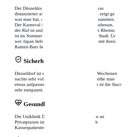
Der Düsseldorfer ist rheinisch-froh, aber etwas
distanzierter als der Kölner (sagt man). Man zeigt gerne,
was man hat, aber man feiert auch gerne zusammen.
Der Karneval ist hier genauso wichtig wie nebenan, nur
der Ruf ist anders ('Helau' statt 'Alaaf'!). Das Rheinufer
ist im Sommer das zweite Wohnzimmer der Stadt. Und
wer Japan liebt, wird die Immermannstraße mit ihren
Ramen-Bars lieben.
Sicherheit & Altstadt
Düsseldorf ist sicher. Die Altstadt kann am Wochenende
nachts sehr voll und alkoholisiert sein, da sollte man
etwas aufpassen ('Bolkerstraße'). Ansonsten ist die Stadt
sehr entspannt.
Gesundheitswesen
Die Uniklinik Düsseldorf ist top. Die Dichte an
Privatpraxen ist traditionell hoch, aber auch
Kassenpatienten werden sehr gut versorgt.