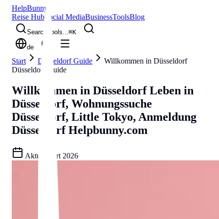
Help
Bunny
Reise Hub
Social Media
Business
Tools
Blog
Search tools...
⌘
K
de
Start
Düsseldorf Guide
Willkommen in Düsseldorf
Düsseldorf Guide
Willkommen in Düsseldorf
Leben in
Düsseldorf, Wohnungssuche
Düsseldorf, Little Tokyo, Anmeldung
Düsseldorf
Helpbunny.com
Aktualisiert
2026