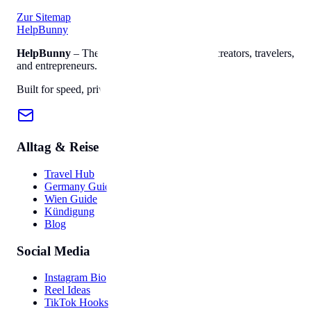
Zur Sitemap
Help
Bunny
HelpBunny
– The ultimate digital toolkit for creators, travelers,
and entrepreneurs.
Built for speed, privacy, and ease of use.
Alltag & Reise
Travel Hub
Germany Guide
Wien Guide
Kündigung
Blog
Social Media
Instagram Bio
Reel Ideas
TikTok Hooks