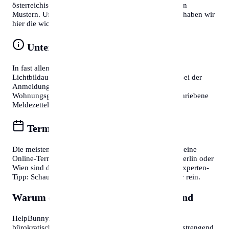
österreichische Behördenprozesse folgen oft ähnlichen
Mustern. Um Zeit zu sparen und Frust zu vermeiden, haben wir
hier die wichtigsten Tipps für Sie zusammengefasst:
Unterlagen vorbereiten
In fast allen Fällen benötigen Sie einen gültigen
Lichtbildausweis (Reisepass oder Personalausweis). Bei der
Anmeldung eines Wohnsitzes ist zudem die
Wohnungsgeberbestätigung (in DE) bzw. der unterschriebene
Meldezettel (in AT) zwingend erforderlich.
Termine online buchen
Die meisten Bürgerservice-Stellen bieten mittlerweile eine
Online-Terminvereinbarung an. In Großstädten wie Berlin oder
Wien sind diese oft Wochen im Voraus ausgebucht. Experten-
Tipp: Schauen Sie morgens gegen 7:30 oder 8:00 Uhr rein.
Warum diese Informationen wichtig sind
HelpBunny.com hat es sich zur Aufgabe gemacht,
bürokratische Hürden abzubauen. Wir wissen, wie anstrengend