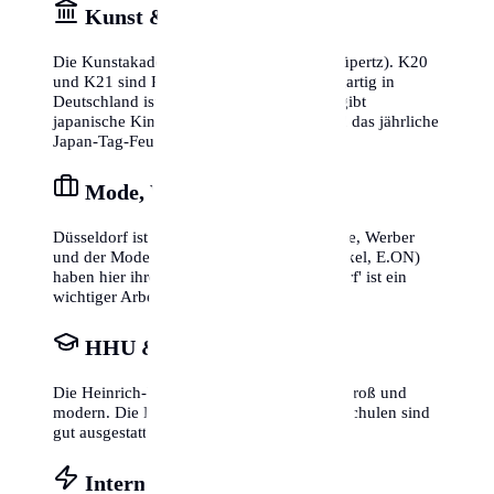
Kunst & Little Tokyo
Die Kunstakademie hat Weltruf (Beuys, Lüpertz). K20
und K21 sind Pflicht für Kunstfans. Einzigartig in
Deutschland ist die japanische Kultur: Es gibt
japanische Kindergärten, Supermärkte und das jährliche
Japan-Tag-Feuerwerk.
Mode, Werbung & Berater
Düsseldorf ist die Stadt der Berater, Anwälte, Werber
und der Mode. Viele DAX-Konzerne (Henkel, E.ON)
haben hier ihren Sitz. Die 'Messe Düsseldorf' ist ein
wichtiger Arbeitgeber.
HHU & Kunstakademie
Die Heinrich-Heine-Universität (HHU) ist groß und
modern. Die Kunstakademie ist legendär. Schulen sind
gut ausgestattet.
Internet & Flughafen