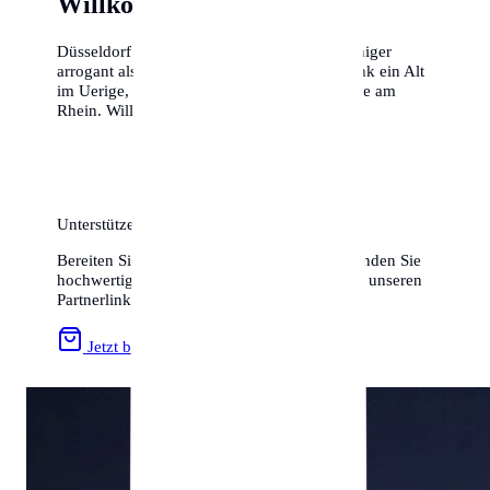
Willkommen am Rhein
Düsseldorf wird dich überraschen. Es ist weniger
arrogant als sein Ruf und sehr weltoffen. Trink ein Alt
im Uerige, iss eine Ramen-Suppe und flaniere am
Rhein. Willkommen in D-Town!
Unterstützen Sie uns & Sparen Sie!
Bereiten Sie Ihren Umzug optimal vor und finden Sie
hochwertiges Zubehör zum besten Preis über unseren
Partnerlink:
Jetzt bei Amazon stöbern »