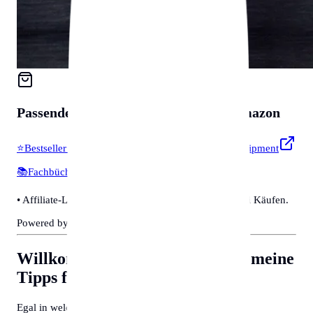
Passendes für
Zubehör & Tools
auf Amazon
⭐
Bestseller & Favoriten
🔧
Profi-Werkzeug & Equipment
📚
Fachbücher & Guides
💡
Smarte Helfer
• Affiliate-Link: Wir erhalten eine kleine Provision bei Käufen.
Powered by Amazon 🛒
Willkommen in Düsseldorf
Allgemeine
Tipps für Behördengänge
Egal in welcher Stadt Sie sich befinden, deutsche und