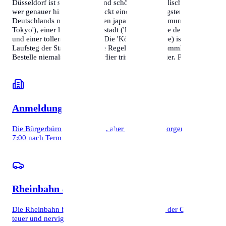
Düsseldorf ist schick, reich und schön – so das Klischee. Aber
wer genauer hinschaut, entdeckt eine der lebendigsten Städte
Deutschlands mit einer riesigen japanischen Community ('Little
Tokyo'), einer legendären Altstadt ('Längste Theke der Welt')
und einer tollen Kunstszene. Die 'Kö' (Königsallee) ist der
Laufsteg der Stadt. Wichtigste Regel für Neuankömmlinge:
Bestelle niemals ein Kölsch. Hier trinkt man Altbier. Punkt.
Anmeldung & Ämter
Die Bürgerbüros sind modern, aber voll. Tipp: Morgens um
7:00 nach Terminen schauen.
Rheinbahn & Parken
Die Rheinbahn bringt dich überall hin. Parken in der City ist
teuer und nervig.