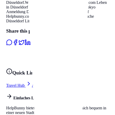
Düsseldorf
.
Willkommen in Düsseldorf
Helpbunny.com
Leben
in Düsseldorf Wohnungssuche Düsseldorf Little Tokyo
Anmeldung Düsseldorf
.
Willkommen in Düsseldorf
Helpbunny.com
Leben in Düsseldorf Wohnungssuche
Düsseldorf Little Tokyo Anmeldung Düsseldorf
.
Share this page
Quick Links
Travel Hub
All Tools
Einfaches Leben
HelpBunny bietet alles, was Sie brauchen, um sich bequem in
einer neuen Stadt einzuleben.