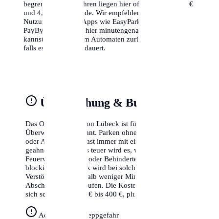
begrenzt. Die Gebühren liegen hier oft zwischen 1,50 €
und 4,00 € pro Stunde. Wir empfehlen dringend die
Nutzung von Park-Apps wie EasyPark oder
PayByPhone, da du hier minutengenau abrechnen
kannst und nicht zum Automaten zurücklaufen musst,
falls es doch länger dauert.
Überwachung & Bußgelder
Das Ordnungsamt von Lübeck ist für seine strikte
Überwachung bekannt. Parken ohne gültigen Schein
oder Ausweis wird fast immer mit einem Knöllchen
geahndet. Besonders teuer wird es, wenn du Radwege,
Feuerwehrzufahrten oder Behindertenparkplätze
blockierst. In Lübeck wird bei solchen schweren
Verstößen oft innerhalb weniger Minuten der
Abschleppdienst gerufen. Die Kosten hierfür belaufen
sich schnell auf 250 € bis 400 €, plus das Bußgeld.
Achtung Abschleppgefahr