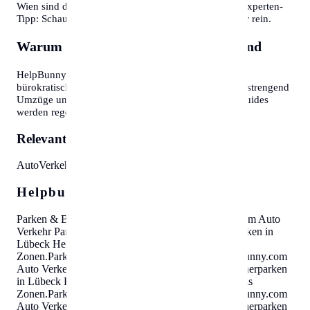
Wien sind diese oft Wochen im Voraus ausgebucht. Experten-
Tipp: Schauen Sie morgens gegen 7:30 oder 8:00 Uhr rein.
Warum diese Informationen wichtig sind
HelpBunny.com hat es sich zur Aufgabe gemacht,
bürokratische Hürden abzubauen. Wir wissen, wie anstrengend
Umzüge und Behördengänge sein können. Unsere Guides
werden regelmäßig aktualisiert.
Relevante Themen:
Auto
Verkehr
Parkausweis
Zonen
Helpbunny.com SEO Cloud
Parken & Bewohnerparken in Lübeck
Helpbunny.com
Auto
Verkehr Parkausweis Zonen
.
Parken & Bewohnerparken in
Lübeck
Helpbunny.com
Auto Verkehr Parkausweis
Zonen
.
Parken & Bewohnerparken in Lübeck
Helpbunny.com
Auto Verkehr Parkausweis Zonen
.
Parken & Bewohnerparken
in Lübeck
Helpbunny.com
Auto Verkehr Parkausweis
Zonen
.
Parken & Bewohnerparken in Lübeck
Helpbunny.com
Auto Verkehr Parkausweis Zonen
.
Parken & Bewohnerparken