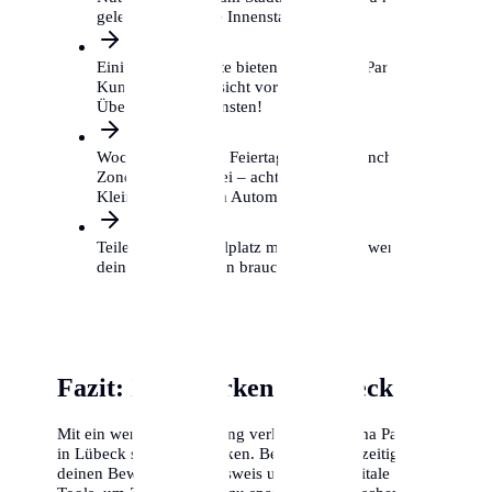
gelegentlich in die Innenstadt musst.
Einige Supermärkte bieten kostenloses Parken für
Kunden, aber Vorsicht vor privaten
Überwachungsdiensten!
Wochenenden und Feiertage sind in manchen
Zonen gebührenfrei – achte auf das
Kleingedruckte am Automaten.
Teile dir einen Stellplatz mit Nachbarn, wenn du
dein Auto nur selten brauchst.
Fazit: Klug parken in Lübeck
Mit ein wenig Vorbereitung verliert das Thema Parken
in Lübeck seinen Schrecken. Beantrage frühzeitig
deinen Bewohnerparkausweis und nutze digitale