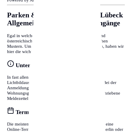
Parken & Bewohnerparken in Lübeck
Allgemeine Tipps für Behördengänge
Egal in welcher Stadt Sie sich befinden, deutsche und
österreichische Behördenprozesse folgen oft ähnlichen
Mustern. Um Zeit zu sparen und Frust zu vermeiden, haben wir
hier die wichtigsten Tipps für Sie zusammengefasst:
Unterlagen vorbereiten
In fast allen Fällen benötigen Sie einen gültigen
Lichtbildausweis (Reisepass oder Personalausweis). Bei der
Anmeldung eines Wohnsitzes ist zudem die
Wohnungsgeberbestätigung (in DE) bzw. der unterschriebene
Meldezettel (in AT) zwingend erforderlich.
Termine online buchen
Die meisten Bürgerservice-Stellen bieten mittlerweile eine
Online-Terminvereinbarung an. In Großstädten wie Berlin oder