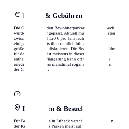
Kosten & Gebühren
Die Gebühren für den Bewohnerparkausweis in Lübeck
wurden kürzlich angepasst. Aktuell musst du mit Kosten
zwischen 30 € und 120 € pro Jahr rechnen, wobei
einige Städte bereits über deutlich höhere Sätze für
größere Fahrzeuge diskutieren. Die Bearbeitungsgebühr
für den Erstantrag ist meistens in diesem Betrag
enthalten. Eine Verlängerung kann oft bequem online
erledigt werden, was manchmal sogar günstiger ist als
der Gang zum Amt.
Parkzonen & Besuchsparken
Für Besucher gibt es in Lübeck verschiedene Zonen. In
der Kernstadt ist das Parken meist auf 2-3 Stunden