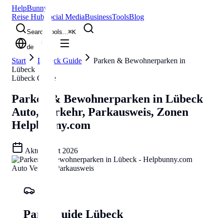
Help
Bunny
Reise Hub
Social Media
Business
Tools
Blog
Search tools...
⌘
K
de
Start
Lübeck Guide
Parken & Bewohnerparken in
Lübeck
Lübeck Guide
Parken & Bewohnerparken in Lübeck
Auto, Verkehr, Parkausweis, Zonen
Helpbunny.com
Aktualisiert
2026
Park-Guide Lübeck