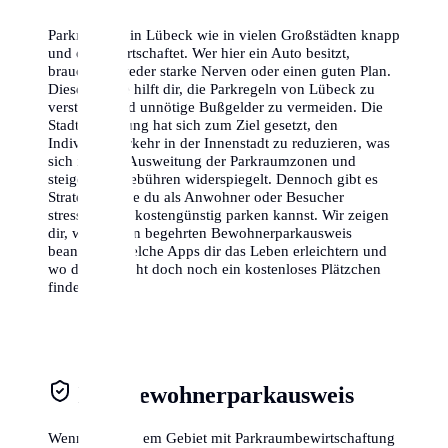
Parkraum ist in Lübeck wie in vielen Großstädten knapp
und oft bewirtschaftet. Wer hier ein Auto besitzt,
braucht entweder starke Nerven oder einen guten Plan.
Dieser Guide hilft dir, die Parkregeln von Lübeck zu
verstehen und unnötige Bußgelder zu vermeiden. Die
Stadtverwaltung hat sich zum Ziel gesetzt, den
Individualverkehr in der Innenstadt zu reduzieren, was
sich in einer Ausweitung der Parkraumzonen und
steigenden Gebühren widerspiegelt. Dennoch gibt es
Strategien, wie du als Anwohner oder Besucher
stressfrei und kostengünstig parken kannst. Wir zeigen
dir, wie du den begehrten Bewohnerparkausweis
beantragst, welche Apps dir das Leben erleichtern und
wo du vielleicht doch noch ein kostenloses Plätzchen
findest.
Der Bewohnerparkausweis
Wenn du in einem Gebiet mit Parkraumbewirtschaftung