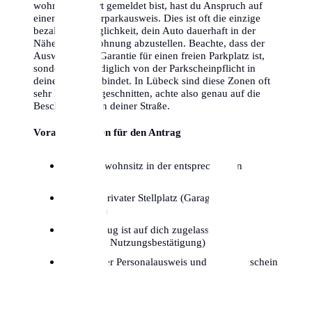
wohnst and dort gemeldet bist, hast du Anspruch auf
einen Bewohnerparkausweis. Dies ist oft die einzige
bezahlbare Möglichkeit, dein Auto dauerhaft in der
Nähe deiner Wohnung abzustellen. Beachte, dass der
Ausweis keine Garantie für einen freien Parkplatz ist,
sondern dich lediglich von der Parkscheinpflicht in
deiner Zone entbindet. In Lübeck sind diese Zonen oft
sehr kleinteilig geschnitten, achte also genau auf die
Beschilderung in deiner Straße.
Voraussetzungen für den Antrag
Hauptwohnsitz in der entsprechenden
Parkzone
Kein privater Stellplatz (Garage/Hof)
vorhanden
Fahrzeug ist auf dich zugelassen (oder
dauerhafte Nutzungsbestätigung)
Gültiger Personalausweis und Fahrzeugschein
Teil I