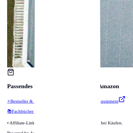
Passendes für
Zubehör & Tools
auf Amazon
⭐
Bestseller & Favoriten
🔧
Profi-Werkzeug & Equipment
📚
Fachbücher & Guides
💡
Smarte Helfer
• Affiliate-Link: Wir erhalten eine kleine Provision bei Käufen.
Powered by Amazon 🛒