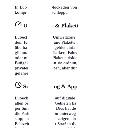
In Lübeck wird bei Blockaden von Rettungswegen
kompromisslos abgeschleppt.
Umweltzone & Plakette
Lübeck liegt in einer Umweltzone. Das bedeutet, dass
dein Fahrzeug eine grüne Plakette benötigt, um
überhaupt in das Stadtgebiet einfahren zu dürfen. Dies
gilt unabhängig vom Parken. Fahrzeuge ohne Plakette
oder mit gelber/roter Plakette riskieren hohe
Bußgelder, selbst wenn sie ordnungsgemäß auf einem
privaten Parkplatz stehen, aber durch die Zone
gefahren sind.
Smart Parking & Apps
Lübeck setzt verstärkt auf digitale Lösungen. In fast
allen bewirtschafteten Gebieten kannst du dein Ticket
per Smartphone lösen. Dies hat den Vorteil, dass du
die Parkzeit flexibel von unterwegs verlängern oder
stoppen kannst. Zudem zeigen einige Apps bereits in
Echtzeit an, in welchen Straßen die Wahrscheinlichkeit