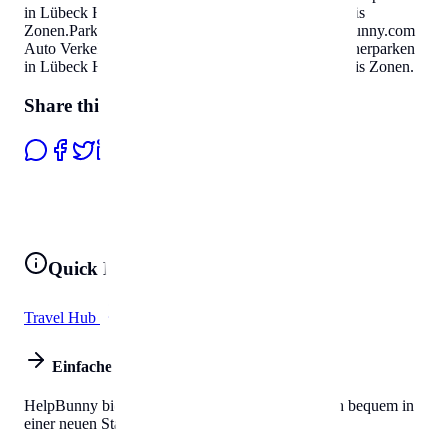
in Lübeck
Helpbunny.com
Auto Verkehr Parkausweis
Zonen
.
Parken & Bewohnerparken in Lübeck
Helpbunny.com
Auto Verkehr Parkausweis Zonen
.
Parken & Bewohnerparken
in Lübeck
Helpbunny.com
Auto Verkehr Parkausweis Zonen
.
Share this page
Quick Links
Travel Hub
All Tools
Einfaches Leben
HelpBunny bietet alles, was Sie brauchen, um sich bequem in
einer neuen Stadt einzuleben.