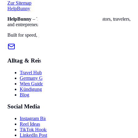
Zur Sitemap
Help
Bunny
HelpBunny
– The ultimate digital toolkit for creators, travelers,
and entrepreneurs.
Built for speed, privacy, and ease of use.
Alltag & Reise
Travel Hub
Germany Guide
Wien Guide
Kündigung
Blog
Social Media
Instagram Bio
Reel Ideas
TikTok Hooks
LinkedIn Post