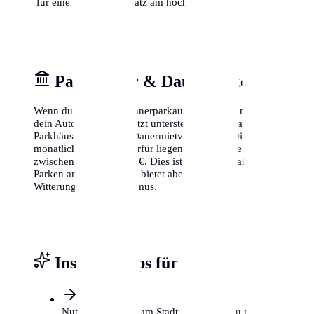
für einen freien Parkplatz am höchsten ist.
Parkhäuser & Dauerparken
Wenn du keinen Bewohnerparkausweis bekommst oder
dein Auto lieber geschützt unterstellst, bieten zahlreiche
Parkhäuser in Lübeck Dauermietverträge an. Die
monatlichen Kosten hierfür liegen je nach Lage
zwischen 80 € und 200 €. Dies ist zwar teurer als das
Parken am Straßenrand, bietet aber Schutz vor
Witterung und Vandalismus.
Insider-Tipps für Lübeck
Nutze P+R Plätze am Stadtrand, wenn du nur