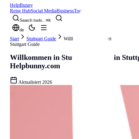
Help
Bunny
Reise Hub
Social Media
Business
Tools
Blog
Search tools...
⌘
K
de
Start
Stuttgart Guide
Willkommen in Stuttgart
Stuttgart Guide
Willkommen in Stuttgart
Leben in Stut
Helpbunny.com
Aktualisiert
2026