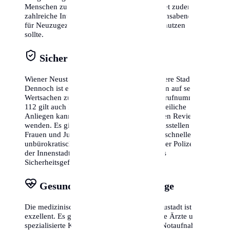
Menschen zugeht. Die Stadtverwaltung bietet zudem
zahlreiche Integrationskurse und Informationsabende
für Neuzugezogene an, die man unbedingt nutzen
sollte.
Sicherheit & Notrufe
Wiener Neustadt gilt allgemein als sehr sichere Stadt.
Dennoch ist es ratsam, in belebten Gegenden auf seine
Wertsachen zu achten. Die europaweite Notrufnummer
112 gilt auch hier. Für nicht dringende polizeiliche
Anliegen kannst du dich direkt an die lokalen Reviere
wenden. Es gibt zudem zahlreiche Beratungsstellen für
Frauen und Jugendliche, die im Bedarfsfall schnelle und
unbürokratische Hilfe leisten. Die Präsenz der Polizei in
der Innenstadt sorgt für ein zusätzlich hohes
Sicherheitsgefühl bei Tag und Nacht.
Gesundheitswesen & Vorsorge
Die medizinische Versorgung in Wiener Neustadt ist
exzellent. Es gibt zahlreiche niedergelassene Ärzte und
spezialisierte Kliniken. In Notfällen ist die Notaufnahme