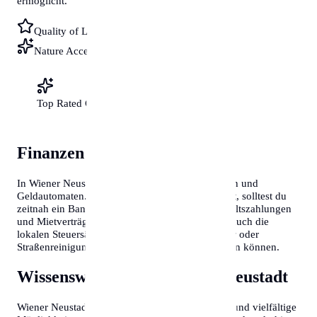
ermöglicht.
Quality of Life
Nature Access
Top Rated City
Finanzen & Steuern
In Wiener Neustadt gibt es zahlreiche Bankfilialen und
Geldautomaten. Wenn du neu in Deutschland bist, solltest du
zeitnah ein Bankkonto eröffnen, da dies für Gehaltszahlungen
und Mietverträge oft Voraussetzung ist. Beachte auch die
lokalen Steuersätze und Gebühren für Müllabfuhr oder
Straßenreinigung, die je nach Stadtbezirk variieren können.
Wissenswertes über Wiener Neustadt
Wiener Neustadt bietet eine hohe Lebensqualität und vielfältige