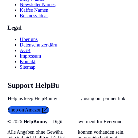
Newsletter Names
Kaffee Namen
Business Ideas
Legal
Über uns
Datenschutzerklärung
AGB
Impressum
Kontakt
Sitemap
Support HelpBunny
Help us keep HelpBunny tools free by using our partner link.
Shop on Amazon
©
2026
HelpBunny
– Digital Empowerment for Everyone.
Alle Angaben ohne Gewähr, Fehler können vorhanden sein,
wir sind nicht haftbar. | All information provided without