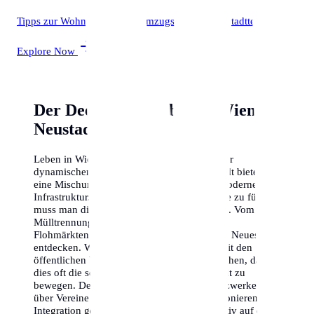
Tipps zur Wohnungssuche, Umzugsfirmen und Stadtteile.
Explore Now
Der Deep-Dive: Leben in Wiener
Neustadt
Leben in Wiener Neustadt bedeutet, Teil einer
dynamischen Gemeinschaft zu sein. Die Stadt bietet
eine Mischung aus historischem Flair und moderner
Infrastruktur. Um sich hier wirklich zu Hause zu fühlen,
muss man die lokalen Eigenheiten verstehen. Vom
Mülltrennungssystem bis hin zu den besten
Flohmärkten der Stadt – es gibt immer etwas Neues zu
entdecken. Wir empfehlen, sich frühzeitig mit den
öffentlichen Verkehrsmitteln vertraut zu machen, da
dies oft die schnellste Art ist, sich in der Stadt zu
bewegen. Denke auch daran, dass viele Netzwerke hier
über Vereine und lokale Stammtische funktionieren; die
Integration gelingt am besten, wenn man aktiv auf die