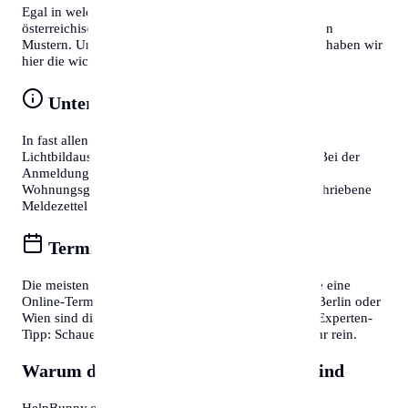
Egal in welcher Stadt Sie sich befinden, deutsche und
österreichische Behördenprozesse folgen oft ähnlichen
Mustern. Um Zeit zu sparen und Frust zu vermeiden, haben wir
hier die wichtigsten Tipps für Sie zusammengefasst:
Unterlagen vorbereiten
In fast allen Fällen benötigen Sie einen gültigen
Lichtbildausweis (Reisepass oder Personalausweis). Bei der
Anmeldung eines Wohnsitzes ist zudem die
Wohnungsgeberbestätigung (in DE) bzw. der unterschriebene
Meldezettel (in AT) zwingend erforderlich.
Termine online buchen
Die meisten Bürgerservice-Stellen bieten mittlerweile eine
Online-Terminvereinbarung an. In Großstädten wie Berlin oder
Wien sind diese oft Wochen im Voraus ausgebucht. Experten-
Tipp: Schauen Sie morgens gegen 7:30 oder 8:00 Uhr rein.
Warum diese Informationen wichtig sind
HelpBunny.com hat es sich zur Aufgabe gemacht,