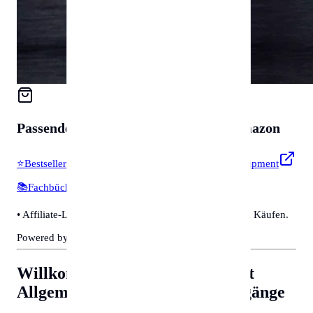
Passendes für
Zubehör & Tools
auf Amazon
⭐
Bestseller & Favoriten
🔧
Profi-Werkzeug & Equipment
📚
Fachbücher & Guides
💡
Smarte Helfer
• Affiliate-Link: Wir erhalten eine kleine Provision bei Käufen.
Powered by Amazon 🛒
Willkommen in Wiener Neustadt
Allgemeine Tipps für Behördengänge