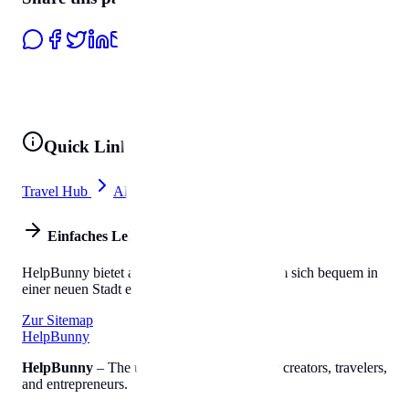
Quick Links
Travel Hub
All Tools
Einfaches Leben
HelpBunny bietet alles, was Sie brauchen, um sich bequem in
einer neuen Stadt einzuleben.
Zur Sitemap
Help
Bunny
HelpBunny
– The ultimate digital toolkit for creators, travelers,
and entrepreneurs.