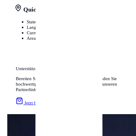
Quick Facts at a Glance
State
Österreich
Language
German / Deutsch
Currency
Euro (€)
Area Code
+43
Unterstützen Sie uns & Sparen Sie!
Bereiten Sie Ihren Umzug optimal vor und finden Sie
hochwertiges Zubehör zum besten Preis über unseren
Partnerlink:
Jetzt bei Amazon stöbern »