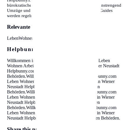
bürokratische Hürden abzubauen. Wir wissen, wie anstrengend
Umzüge und Behördengänge sein können. Unsere Guides
werden regelmäßig aktualisiert.
Relevante Themen:
Leben
Wohnen
Arbeiten
Behörden
Helpbunny.com SEO Cloud
Willkommen in Wiener Neustadt
Helpbunny.com
Leben
Wohnen Arbeiten Behörden
.
Willkommen in Wiener Neustadt
Helpbunny.com
Leben Wohnen Arbeiten
Behörden
.
Willkommen in Wiener Neustadt
Helpbunny.com
Leben Wohnen Arbeiten Behörden
.
Willkommen in Wiener
Neustadt
Helpbunny.com
Leben Wohnen Arbeiten
Behörden
.
Willkommen in Wiener Neustadt
Helpbunny.com
Leben Wohnen Arbeiten Behörden
.
Willkommen in Wiener
Neustadt
Helpbunny.com
Leben Wohnen Arbeiten
Behörden
.
Willkommen in Wiener Neustadt
Helpbunny.com
Leben Wohnen Arbeiten Behörden
.
Willkommen in Wiener
Neustadt
Helpbunny.com
Leben Wohnen Arbeiten Behörden
.
Share this page