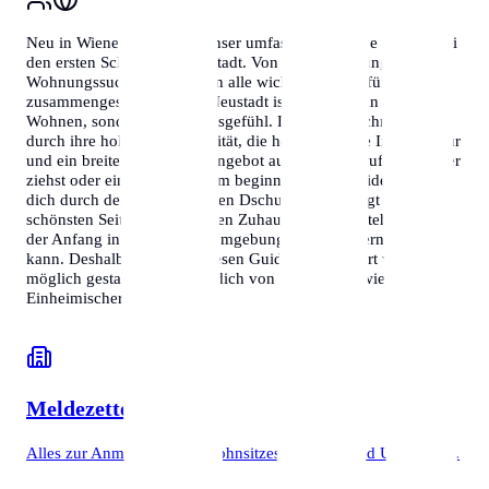
Neu in Wiener Neustadt? Unser umfassender Guide hilft dir bei
den ersten Schritten in der Stadt. Von der Anmeldung bis zur
Wohnungssuche – wir haben alle wichtigen Infos für dich
zusammengestellt. Wiener Neustadt ist nicht nur ein Ort zum
Wohnen, sondern ein Lebensgefühl. Die Stadt zeichnet sich
durch ihre hohe Lebensqualität, die hervorragende Infrastruktur
und ein breites kulturelles Angebot aus. Ob du beruflich hierher
ziehst oder ein neues Studium beginnst, dieser Guide begleitet
dich durch den bürokratischen Dschungel und zeigt dir die
schönsten Seiten deines neuen Zuhauses. Wir verstehen, dass
der Anfang in einer neuen Umgebung herausfordernd sein
kann. Deshalb haben wir diesen Guide so detailliert wie
möglich gestaltet, damit du dich von Tag eins an wie ein
Einheimischer fühlst.
Meldezettel
Alles zur Anmeldung des Wohnsitzes, Termine und Unterlagen.