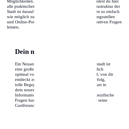
Möglichkeiten. Um dir den Start zu erleichtern, findest du hier
alle praktischen Informationen gebündelt. Die Infrastruktur der
Stadt ist darauf ausgelegt, Neubürgern das Einleben so einfach
wie möglich zu machen. Es gibt zahlreiche Beratungsstellen
und Online-Portale, die Hilfestellung bei administrativen Fragen
leisten.
Dein neues Kapitel beginnt
Ein Neuanfang in einer Stadt wie Wiener Neustadt ist
eine große Chance. Nutze diesen Guide, um dich
optimal vorzubereiten. Die Stadt wartet darauf, von dir
entdeckt zu werden. Wir wünschen dir viel Erfolg,
tolle Begegnungen und einen fantastischen Start in
dein neues Leben. Zögere nicht, lokale
Informationszentren aufzusuchen, wenn du spezifische
Fragen hast – Wiener Neustadt ist bekannt für seine
Gastfreundschaft.