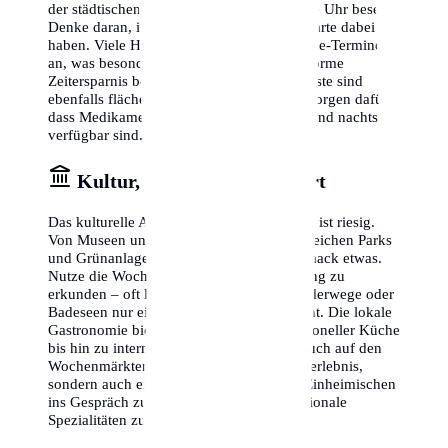
der städtischen Krankenhäuser rund um die Uhr besetzt.
Denke daran, immer deine Versicherungskarte dabei zu
haben. Viele Hausärzte bieten zudem Online-Termine
an, was besonders für Berufstätige eine enorme
Zeitersparnis bedeutet. Apotheken-Notdienste sind
ebenfalls flächendeckend organisiert und sorgen dafür,
dass Medikamente auch am Wochenende und nachts
verfügbar sind.
Kultur, Freizeit & Lebensart
Das kulturelle Angebot in Wiener Neustadt ist riesig.
Von Museen und Theatern bis hin zu zahlreichen Parks
und Grünanlagen gibt es für jeden Geschmack etwas.
Nutze die Wochenenden, um die Umgebung zu
erkunden – oft liegen wunderschöne Wanderwege oder
Badeseen nur eine kurze Bahnfahrt entfernt. Die lokale
Gastronomie bietet zudem alles von traditioneller Küche
bis hin zu internationalen Trends. Ein Besuch auf den
Wochenmärkten ist nicht nur ein Einkaufserlebnis,
sondern auch eine tolle Möglichkeit, mit Einheimischen
ins Gespräch zu kommen und frische, regionale
Spezialitäten zu entdecken.