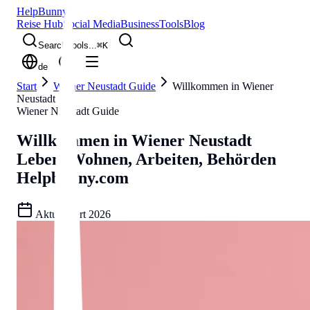
Help
Bunny
Reise Hub
Social Media
Business
Tools
Blog
Search tools...
⌘
K
de
Start
Wiener Neustadt Guide
Willkommen in Wiener
Neustadt
Wiener Neustadt Guide
Willkommen in Wiener Neustadt
Leben, Wohnen, Arbeiten, Behörden
Helpbunny.com
Aktualisiert
2026