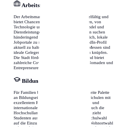
Arbeitsmarkt & Karriere
Der Arbeitsmarkt in Wiener Neustadt ist vielfältig und
bietet Chancen in verschiedensten Branchen, von
Technologie und Innovation bis hin zu Handel und
Dienstleistungen. Viele lokale Unternehmen suchen
händeringend nach Fachkräften. Es lohnt sich, lokale
Jobportale zu nutzen und das eigene LinkedIn-Profil
aktuell zu halten. Networking-Events und Messen sind
ideale Gelegenheiten, um erste Kontakte zu knüpfen.
Die Stadt fördert zudem gezielt Start-ups und bietet
zahlreiche Coworking-Spaces für digitale Nomaden und
Entrepreneure an.
Bildung & Schulen
Für Familien bietet Wiener Neustadt eine breite Palette
an Bildungseinrichtungen. Von staatlichen Schulen mit
exzellentem Ruf bis hin zu privaten Trägern und
internationalen Schulen ist alles vertreten. Auch die
Hochschullandschaft ist beeindruckend und zieht
Studenten aus aller Welt an. Achte bei der Schulwahl
auf die Einzugsgebiete, da dies oft mit der Wohnortwahl