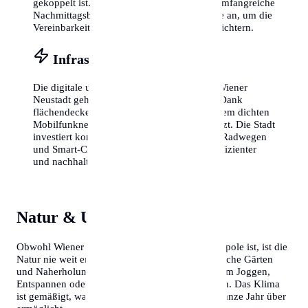
gekoppelt ist. Viele Schulen bieten zudem umfangreiche
Nachmittagsbetreuung und Sportprogramme an, um die
Vereinbarkeit von Familie und Beruf zu erleichtern.
Infrastruktur & Vernetzung
Die digitale und physische Infrastruktur in Wiener
Neustadt gehört zu den besten des Landes. Dank
flächendeckendem Glasfaserausbau und einem dichten
Mobilfunknetz bist du überall perfekt vernetzt. Die Stadt
investiert kontinuierlich in den Ausbau von Radwegen
und Smart-City-Lösungen, um den Alltag effizienter
und nachhaltiger zu gestalten.
Natur & Umgebung
Obwohl Wiener Neustadt eine pulsierende Metropole ist, ist die
Natur nie weit entfernt. Zahlreiche Parks, botanische Gärten
und Naherholungsgebiete am Stadtrand laden zum Joggen,
Entspannen oder für ausgiebige Spaziergänge ein. Das Klima
ist gemäßigt, was Outdoor-Aktivitäten fast das ganze Jahr über