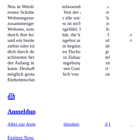
Neu in Wiesbaden? Unser umfassender Guide hilft dir bei den
ersten Schritten in der Stadt. Von der Anmeldung bis zur
Wohnungssuche – wir haben alle wichtigen Infos für dich
zusammengestellt. Wiesbaden ist nicht nur ein Ort zum
Wohnen, sondern ein Lebensgefühl. Die Stadt zeichnet sich
durch ihre hohe Lebensqualität, die hervorragende Infrastruktur
und ein breites kulturelles Angebot aus. Ob du beruflich hierher
ziehst oder ein neues Studium beginnst, dieser Guide begleitet
dich durch den bürokratischen Dschungel und zeigt dir die
schönsten Seiten deines neuen Zuhauses. Wir verstehen, dass
der Anfang in einer neuen Umgebung herausfordernd sein
kann. Deshalb haben wir diesen Guide so detailliert wie
möglich gestaltet, damit du dich von Tag eins an wie ein
Einheimischer fühlst.
Anmeldung
Alles zur Anmeldung des Wohnsitzes, Termine und Unterlagen.
Explore Now