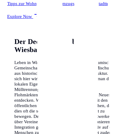
Tipps zur Wohnungssuche, Umzugsfirmen und Stadtteile.
Explore Now
Der Deep-Dive: Leben in
Wiesbaden
Leben in Wiesbaden bedeutet, Teil einer dynamischen
Gemeinschaft zu sein. Die Stadt bietet eine Mischung
aus historischem Flair und moderner Infrastruktur. Um
sich hier wirklich zu Hause zu fühlen, muss man die
lokalen Eigenheiten verstehen. Vom
Mülltrennungssystem bis hin zu den besten
Flohmärkten der Stadt – es gibt immer etwas Neues zu
entdecken. Wir empfehlen, sich frühzeitig mit den
öffentlichen Verkehrsmitteln vertraut zu machen, da
dies oft die schnellste Art ist, sich in der Stadt zu
bewegen. Denke auch daran, dass viele Netzwerke hier
über Vereine und lokale Stammtische funktionieren; die
Integration gelingt am besten, wenn man aktiv auf die
Menschen zugeht. Die Stadtverwaltung bietet zudem