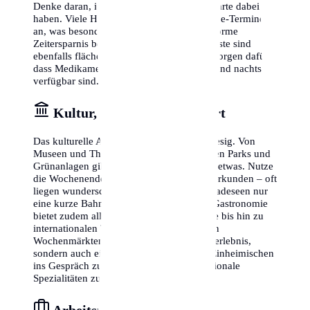
Denke daran, immer deine Versicherungskarte dabei zu
haben. Viele Hausärzte bieten zudem Online-Termine
an, was besonders für Berufstätige eine enorme
Zeitersparnis bedeutet. Apotheken-Notdienste sind
ebenfalls flächendeckend organisiert und sorgen dafür,
dass Medikamente auch am Wochenende und nachts
verfügbar sind.
Kultur, Freizeit & Lebensart
Das kulturelle Angebot in Wiesbaden ist riesig. Von
Museen und Theatern bis hin zu zahlreichen Parks und
Grünanlagen gibt es für jeden Geschmack etwas. Nutze
die Wochenenden, um die Umgebung zu erkunden – oft
liegen wunderschöne Wanderwege oder Badeseen nur
eine kurze Bahnfahrt entfernt. Die lokale Gastronomie
bietet zudem alles von traditioneller Küche bis hin zu
internationalen Trends. Ein Besuch auf den
Wochenmärkten ist nicht nur ein Einkaufserlebnis,
sondern auch eine tolle Möglichkeit, mit Einheimischen
ins Gespräch zu kommen und frische, regionale
Spezialitäten zu entdecken.
Arbeitsmarkt & Karriere