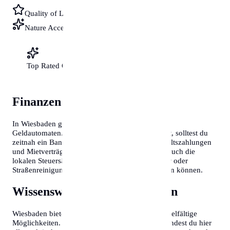
Quality of Life
Nature Access
Top Rated City
Finanzen & Steuern
In Wiesbaden gibt es zahlreiche Bankfilialen und
Geldautomaten. Wenn du neu in Deutschland bist, solltest du
zeitnah ein Bankkonto eröffnen, da dies für Gehaltszahlungen
und Mietverträge oft Voraussetzung ist. Beachte auch die
lokalen Steuersätze und Gebühren für Müllabfuhr oder
Straßenreinigung, die je nach Stadtbezirk variieren können.
Wissenswertes über Wiesbaden
Wiesbaden bietet eine hohe Lebensqualität und vielfältige
Möglichkeiten. Um dir den Start zu erleichtern, findest du hier