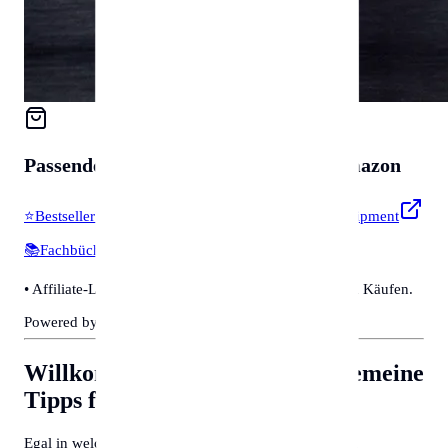
Passendes für
Zubehör & Tools
auf Amazon
⭐
Bestseller & Favoriten
🔧
Profi-Werkzeug & Equipment
📚
Fachbücher & Guides
💡
Smarte Helfer
• Affiliate-Link: Wir erhalten eine kleine Provision bei Käufen.
Powered by Amazon 🛒
Willkommen in Wiesbaden
Allgemeine
Tipps für Behördengänge
Egal in welcher Stadt Sie sich befinden, deutsche und