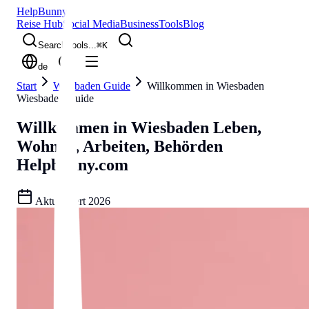
Help
Bunny
Reise Hub
Social Media
Business
Tools
Blog
Search tools...
⌘
K
de
Start
Wiesbaden Guide
Willkommen in Wiesbaden
Wiesbaden Guide
Willkommen in Wiesbaden
Leben,
Wohnen, Arbeiten, Behörden
Helpbunny.com
Aktualisiert
2026