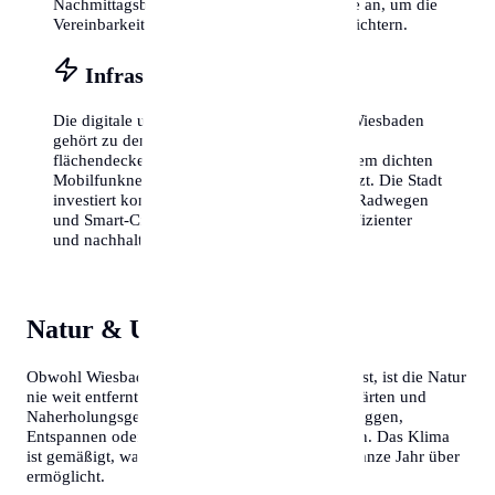
Nachmittagsbetreuung und Sportprogramme an, um die
Vereinbarkeit von Familie und Beruf zu erleichtern.
Infrastruktur & Vernetzung
Die digitale und physische Infrastruktur in Wiesbaden
gehört zu den besten des Landes. Dank
flächendeckendem Glasfaserausbau und einem dichten
Mobilfunknetz bist du überall perfekt vernetzt. Die Stadt
investiert kontinuierlich in den Ausbau von Radwegen
und Smart-City-Lösungen, um den Alltag effizienter
und nachhaltiger zu gestalten.
Natur & Umgebung
Obwohl Wiesbaden eine pulsierende Metropole ist, ist die Natur
nie weit entfernt. Zahlreiche Parks, botanische Gärten und
Naherholungsgebiete am Stadtrand laden zum Joggen,
Entspannen oder für ausgiebige Spaziergänge ein. Das Klima
ist gemäßigt, was Outdoor-Aktivitäten fast das ganze Jahr über
ermöglicht.