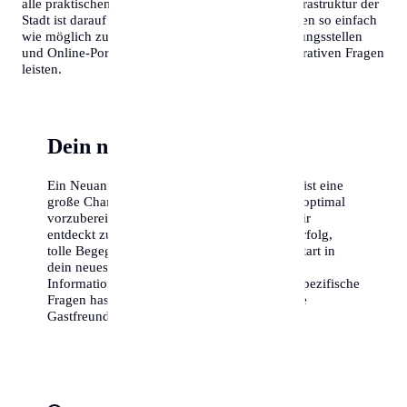
alle praktischen Informationen gebündelt. Die Infrastruktur der
Stadt ist darauf ausgelegt, Neubürgern das Einleben so einfach
wie möglich zu machen. Es gibt zahlreiche Beratungsstellen
und Online-Portale, die Hilfestellung bei administrativen Fragen
leisten.
Dein neues Kapitel beginnt
Ein Neuanfang in einer Stadt wie Wiesbaden ist eine
große Chance. Nutze diesen Guide, um dich optimal
vorzubereiten. Die Stadt wartet darauf, von dir
entdeckt zu werden. Wir wünschen dir viel Erfolg,
tolle Begegnungen und einen fantastischen Start in
dein neues Leben. Zögere nicht, lokale
Informationszentren aufzusuchen, wenn du spezifische
Fragen hast – Wiesbaden ist bekannt für seine
Gastfreundschaft.