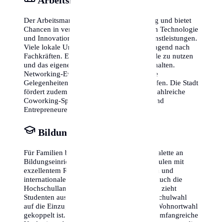
Der Arbeitsmarkt in Wiesbaden ist vielfältig und bietet
Chancen in verschiedensten Branchen, von Technologie
und Innovation bis hin zu Handel und Dienstleistungen.
Viele lokale Unternehmen suchen händeringend nach
Fachkräften. Es lohnt sich, lokale Jobportale zu nutzen
und das eigene LinkedIn-Profil aktuell zu halten.
Networking-Events und Messen sind ideale
Gelegenheiten, um erste Kontakte zu knüpfen. Die Stadt
fördert zudem gezielt Start-ups und bietet zahlreiche
Coworking-Spaces für digitale Nomaden und
Entrepreneure an.
Bildung & Schulen
Für Familien bietet Wiesbaden eine breite Palette an
Bildungseinrichtungen. Von staatlichen Schulen mit
exzellentem Ruf bis hin zu privaten Trägern und
internationalen Schulen ist alles vertreten. Auch die
Hochschullandschaft ist beeindruckend und zieht
Studenten aus aller Welt an. Achte bei der Schulwahl
auf die Einzugsgebiete, da dies oft mit der Wohnortwahl
gekoppelt ist. Viele Schulen bieten zudem umfangreiche