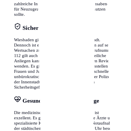
zahlreiche Integrationskurse und Informationsabende
für Neuzugezogene an, die man unbedingt nutzen
sollte.
Sicherheit & Notrufe
Wiesbaden gilt allgemein als sehr sichere Stadt.
Dennoch ist es ratsam, in belebten Gegenden auf seine
Wertsachen zu achten. Die europaweite Notrufnummer
112 gilt auch hier. Für nicht dringende polizeiliche
Anliegen kannst du dich direkt an die lokalen Reviere
wenden. Es gibt zudem zahlreiche Beratungsstellen für
Frauen und Jugendliche, die im Bedarfsfall schnelle und
unbürokratische Hilfe leisten. Die Präsenz der Polizei in
der Innenstadt sorgt für ein zusätzlich hohes
Sicherheitsgefühl bei Tag und Nacht.
Gesundheitswesen & Vorsorge
Die medizinische Versorgung in Wiesbaden ist
exzellent. Es gibt zahlreiche niedergelassene Ärzte und
spezialisierte Kliniken. In Notfällen ist die Notaufnahme
der städtischen Krankenhäuser rund um die Uhr besetzt.