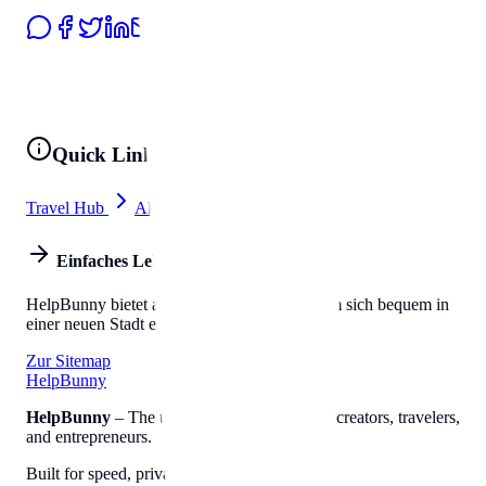
Quick Links
Travel Hub
All Tools
Einfaches Leben
HelpBunny bietet alles, was Sie brauchen, um sich bequem in
einer neuen Stadt einzuleben.
Zur Sitemap
Help
Bunny
HelpBunny
– The ultimate digital toolkit for creators, travelers,
and entrepreneurs.
Built for speed, privacy, and ease of use.