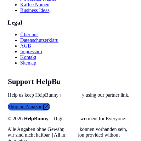
Kaffee Namen
Business Ideas
Legal
Über uns
Datenschutzerklärung
AGB
Impressum
Kontakt
Sitemap
Support HelpBunny
Help us keep HelpBunny tools free by using our partner link.
Shop on Amazon
©
2026
HelpBunny
– Digital Empowerment for Everyone.
Alle Angaben ohne Gewähr, Fehler können vorhanden sein,
wir sind nicht haftbar. | All information provided without
guarantee.