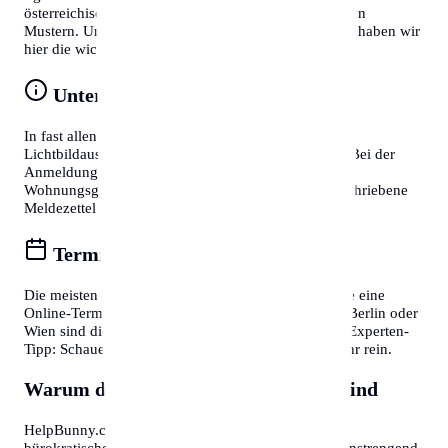
österreichische Behördenprozesse folgen oft ähnlichen
Mustern. Um Zeit zu sparen und Frust zu vermeiden, haben wir
hier die wichtigsten Tipps für Sie zusammengefasst:
Unterlagen vorbereiten
In fast allen Fällen benötigen Sie einen gültigen
Lichtbildausweis (Reisepass oder Personalausweis). Bei der
Anmeldung eines Wohnsitzes ist zudem die
Wohnungsgeberbestätigung (in DE) bzw. der unterschriebene
Meldezettel (in AT) zwingend erforderlich.
Termine online buchen
Die meisten Bürgerservice-Stellen bieten mittlerweile eine
Online-Terminvereinbarung an. In Großstädten wie Berlin oder
Wien sind diese oft Wochen im Voraus ausgebucht. Experten-
Tipp: Schauen Sie morgens gegen 7:30 oder 8:00 Uhr rein.
Warum diese Informationen wichtig sind
HelpBunny.com hat es sich zur Aufgabe gemacht,
bürokratische Hürden abzubauen. Wir wissen, wie anstrengend