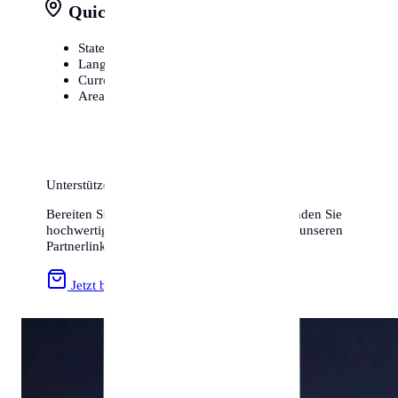
Quick Facts at a Glance
State
Hessen
Language
German / Deutsch
Currency
Euro (€)
Area Code
+49
Unterstützen Sie uns & Sparen Sie!
Bereiten Sie Ihren Umzug optimal vor und finden Sie
hochwertiges Zubehör zum besten Preis über unseren
Partnerlink:
Jetzt bei Amazon stöbern »