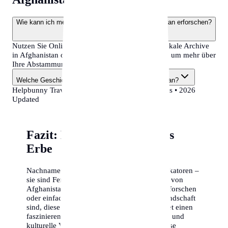
Wie kann ich meine familiären Wurzeln in Afghanistan erforschen?
Nutzen Sie Online-Datenbanken, besuchen Sie lokale Archive
in Afghanistan oder machen Sie einen DNA-Test, um mehr über
Ihre Abstammung zu erfahren.
Welche Geschichte haben Nachnamen in Afghanistan?
Helpbunny Travel Guide •
Afghanistan
•
surnames
• 2026
Updated
Fazit: Namen als kulturelles
Erbe
Nachnamen sind weit mehr als bloße Identifikatoren –
sie sind Fenster in die Geschichte und Kultur von
Afghanistan. Ob Sie Ihre eigenen Wurzeln erforschen
oder einfach nur neugierig auf die Namenslandschaft
sind, diese Liste der Top 50 Nachnamen bietet einen
faszinierenden Einblick in die demografische und
kulturelle Vielfalt des Landes. Nutzen Sie diese