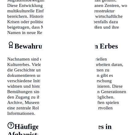
Diese Entwicklung zeigt sich besonders in urbanen Zentren, wo
multikulturelle Einflüsse die traditionelle Namensstruktur
bereichern. Historische Ereignisse wie Kriege, wirtschaftliche
Krisen oder politische Umwälzungen haben ebenfalls dazu
beigetragen, dass Menschen ihre Heimat verließen und ihre
Namen in neue Regionen brachten.
Bewahrung des kulturellen Erbes
Nachnamen sind ein wichtiger Teil des immateriellen
Kulturerbes. Viele Länder und Organisationen arbeiten daran,
die Geschichte und Bedeutung von Familiennamen zu
dokumentieren und zu bewahren. In Afghanistan gibt es
verschiedene Initiativen, die sich der Namensforschung
widmen und historische Aufzeichnungen digitalisieren. Diese
Bemühungen sind entscheidend, um zukünftigen Generationen
den Zugang zu ihrer Familiengeschichte zu ermöglichen.
Archive, Museen und genealogische Gesellschaften spielen
eine zentrale Rolle bei der Bewahrung dieser wertvollen
Informationen.
Häufige Fragen zu surnames in
Afghanistan