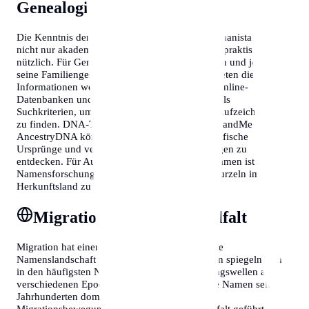
Genealogie
Die Kenntnis der häufigsten Nachnamen in Afghanistan ist
nicht nur akademisch interessant, sondern auch praktisch
nützlich. Für Genealogen, Historiker, Soziologen und jeden, der
seine Familiengeschichte erforschen möchte, bieten diese
Informationen wertvolle Anhaltspunkte. Viele Online-
Datenbanken und Archive nutzen Nachnamen als
Suchkriterien, um historische Dokumente und Aufzeichnungen
zu finden. DNA-Tests von Unternehmen wie 23andMe oder
AncestryDNA können zusätzlich helfen, geografische
Ursprünge und verwandtschaftliche Verbindungen zu
entdecken. Für Auswanderer und ihre Nachkommen ist die
Namensforschung oft der Schlüssel, um ihre Wurzeln im
Herkunftsland zu finden.
Migration und Namensvielfalt
Migration hat einen erheblichen Einfluss auf die
Namenslandschaft eines Landes. In Afghanistan spiegeln sich
in den häufigsten Nachnamen oft Einwanderungswellen aus
verschiedenen Epochen wider. Während einige Namen seit
Jahrhunderten dominant sind, haben neuere
Migrationsbewegungen zu einer größeren Vielfalt geführt.