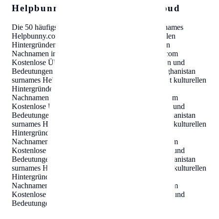
Helpbunny.com Travel SEO Cloud
Die 50 häufigsten Nachnamen in
Afghanistan
surnames
Helpbunny.com
Kostenlose Übersicht mit kulturellen
Hintergründen und Bedeutungen
.
Die 50 häufigsten
Nachnamen in
Afghanistan
surnames
Helpbunny.com
Kostenlose Übersicht mit kulturellen Hintergründen und
Bedeutungen
.
Die 50 häufigsten Nachnamen in
Afghanistan
surnames
Helpbunny.com
Kostenlose Übersicht mit kulturellen
Hintergründen und Bedeutungen
.
Die 50 häufigsten
Nachnamen in
Afghanistan
surnames
Helpbunny.com
Kostenlose Übersicht mit kulturellen Hintergründen und
Bedeutungen
.
Die 50 häufigsten Nachnamen in
Afghanistan
surnames
Helpbunny.com
Kostenlose Übersicht mit kulturellen
Hintergründen und Bedeutungen
.
Die 50 häufigsten
Nachnamen in
Afghanistan
surnames
Helpbunny.com
Kostenlose Übersicht mit kulturellen Hintergründen und
Bedeutungen
.
Die 50 häufigsten Nachnamen in
Afghanistan
surnames
Helpbunny.com
Kostenlose Übersicht mit kulturellen
Hintergründen und Bedeutungen
.
Die 50 häufigsten
Nachnamen in
Afghanistan
surnames
Helpbunny.com
Kostenlose Übersicht mit kulturellen Hintergründen und
Bedeutungen
.