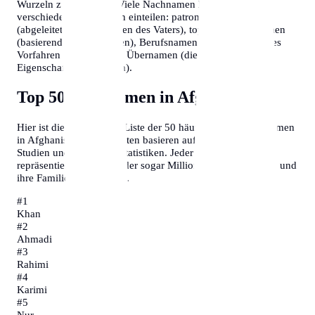
Wurzeln zu verstehen. Viele Nachnamen lassen sich in
verschiedene Kategorien einteilen: patronymische Namen
(abgeleitet vom Vornamen des Vaters), toponymische Namen
(basierend auf Ortsnamen), Berufsnamen (die den Beruf des
Vorfahren angeben) und Übernamen (die auf persönliche
Eigenschaften hinweisen).
Top 50 Nachnamen in Afghanistan
Hier ist die vollständige Liste der 50 häufigsten Familiennamen
in Afghanistan. Diese Daten basieren auf demografischen
Studien und offiziellen Statistiken. Jeder dieser Namen
repräsentiert Tausende oder sogar Millionen von Menschen und
ihre Familiengeschichten.
#
1
Khan
#
2
Ahmadi
#
3
Rahimi
#
4
Karimi
#
5
Nur