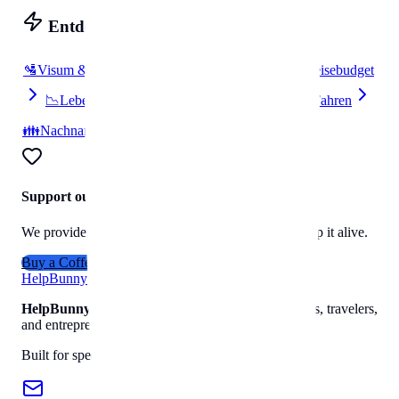
Entdecken
🛂
Visum & Einreise
🔌
Strom & Stecker
💰
Reisebudget
📉
Lebenskosten
📦
Umzug
🚗
Parken & Fahren
👪
Nachnamen
Support our work
We provide free travel data to everyone. Help us keep it alive.
Buy a Coffee
Help
Bunny
HelpBunny
– The ultimate digital toolkit for creators, travelers,
and entrepreneurs.
Built for speed, privacy, and ease of use.