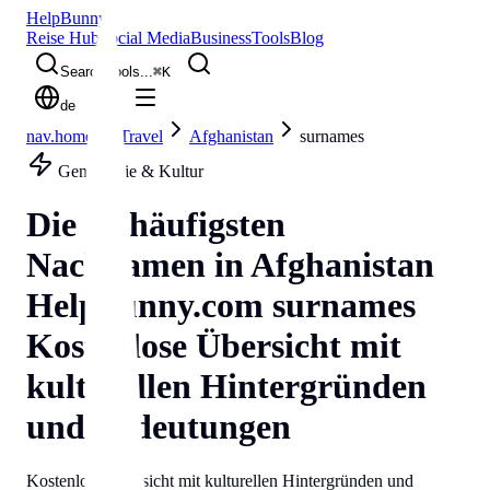
Help
Bunny
Reise Hub
Social Media
Business
Tools
Blog
Search tools...
⌘
K
de
nav.home
Travel
Afghanistan
surnames
Genealogie & Kultur
Die 50 häufigsten
Nachnamen in
Afghanistan
Helpbunny.com
surnames
Kostenlose Übersicht mit
kulturellen Hintergründen
und Bedeutungen
Kostenlose Übersicht mit kulturellen Hintergründen und