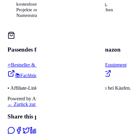
kostenlosen Informationen für Ihre Forschung,
Projekte oder einfach aus Interesse an der reichen
Namenstradition.
Passendes für
Zubehör & Tools
auf Amazon
⭐
Bestseller & Favoriten
🔧
Profi-Werkzeug & Equipment
📚
Fachbücher & Guides
💡
Smarte Helfer
• Affiliate-Link: Wir erhalten eine kleine Provision bei Käufen.
Powered by Amazon 🛒
←
Zurück zur Übersicht
Share this page