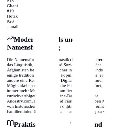
#
18
Ghani
#
19
Hotak
#
20
Jamali
Moderne Trends und
Namensforschung
Die Namensforschung (Onomastik) ist ein faszinierendes Feld,
das Linguistik, Geschichte und Soziologie verbindet. In
Afghanistan beobachten Forscher interessante Trends: Während
einige traditionelle Namen an Popularität verlieren, erleben
andere eine Renaissance. Die Digitalisierung hat auch neue
Möglichkeiten für genealogische Forschung eröffnet, sodass
immer mehr Menschen ihre Familiengeschichte
zurückverfolgen können. Online-Datenbanken wie
Ancestry.com, MyHeritage und FamilySearch haben Millionen
von historischen Dokumenten digitalisiert, die es ermöglichen,
Familienlinien über mehrere Jahrhunderte hinweg zu verfolgen.
Praktische Anwendungen und