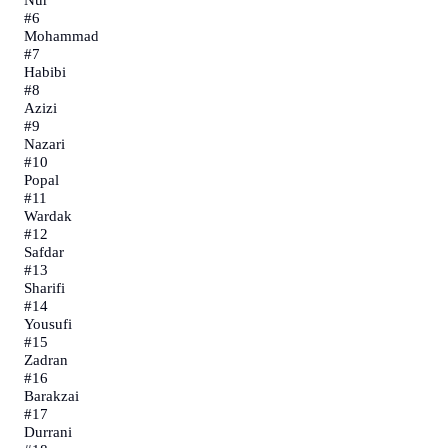
#
6
Mohammadi
#
7
Habibi
#
8
Azizi
#
9
Nazari
#
10
Popal
#
11
Wardak
#
12
Safdar
#
13
Sharifi
#
14
Yousufi
#
15
Zadran
#
16
Barakzai
#
17
Durrani