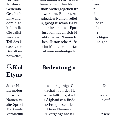
Jahrhunderte. In Afghanistan wurden Nachnamen oft von
Generation zu Generation weitergegeben und erzählen
Geschichten von Handwerkern, Bauern, Adeligen und
Einwanderern. Die häufigsten Namen reflektieren oft die
dominierenden Berufe, geografischen Besonderheiten oder
kulturellen Einflüsse einer bestimmten Epoche. Durch die
Globalisierung und Migration haben sich Namensmuster
verändert, doch die traditionellen Namen bleiben ein wichtiger
Teil des kulturellen Erbes. Historische Aufzeichnungen zeigen,
dass viele Nachnamen im Mittelalter entstanden, als die
Bevölkerung wuchs und eine eindeutige Identifikation
notwendig wurde.
Kulturelle Bedeutung und
Etymologie
Jeder Nachname trägt eine einzigartige Geschichte in sich. Die
Etymologie – die Wissenschaft von der Herkunft und
Entwicklung von Wörtern – hilft uns, die Bedeutung hinter den
Namen zu verstehen. In Afghanistan finden wir Namen, die auf
alte Sprachen, historische Ereignisse oder geografische
Merkmale zurückgehen. Diese Namen sind lebendige
Verbindungen zu unserer Vergangenheit und helfen uns, unsere