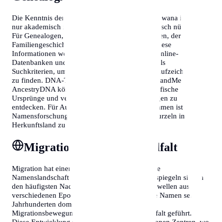
Die Kenntnis der häufigsten Nachnamen in Botswana ist nicht
nur akademisch interessant, sondern auch praktisch nützlich.
Für Genealogen, Historiker, Soziologen und jeden, der seine
Familiengeschichte erforschen möchte, bieten diese
Informationen wertvolle Anhaltspunkte. Viele Online-
Datenbanken und Archive nutzen Nachnamen als
Suchkriterien, um historische Dokumente und Aufzeichnungen
zu finden. DNA-Tests von Unternehmen wie 23andMe oder
AncestryDNA können zusätzlich helfen, geografische
Ursprünge und verwandtschaftliche Verbindungen zu
entdecken. Für Auswanderer und ihre Nachkommen ist die
Namensforschung oft der Schlüssel, um ihre Wurzeln im
Herkunftsland zu finden.
Migration und Namensvielfalt
Migration hat einen erheblichen Einfluss auf die
Namenslandschaft eines Landes. In Botswana spiegeln sich in
den häufigsten Nachnamen oft Einwanderungswellen aus
verschiedenen Epochen wider. Während einige Namen seit
Jahrhunderten dominant sind, haben neuere
Migrationsbewegungen zu einer größeren Vielfalt geführt.
Diese Entwicklung zeigt sich besonders in urbanen Zentren, wo