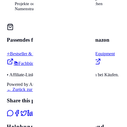
Projekte oder einfach aus Interesse an der reichen
Namenstradition.
Passendes für
Zubehör & Tools
auf Amazon
⭐
Bestseller & Favoriten
🔧
Profi-Werkzeug & Equipment
📚
Fachbücher & Guides
💡
Smarte Helfer
• Affiliate-Link: Wir erhalten eine kleine Provision bei Käufen.
Powered by Amazon 🛒
←
Zurück zur Übersicht
Share this page
Helpbunny.com Travel SEO Cloud