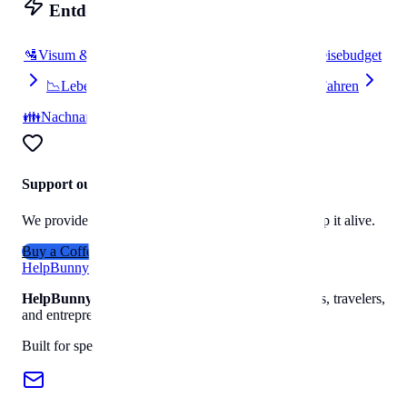
Entdecken
🛂
Visum & Einreise
🔌
Strom & Stecker
💰
Reisebudget
📉
Lebenskosten
📦
Umzug
🚗
Parken & Fahren
👪
Nachnamen
Support our work
We provide free travel data to everyone. Help us keep it alive.
Buy a Coffee
Help
Bunny
HelpBunny
– The ultimate digital toolkit for creators, travelers,
and entrepreneurs.
Built for speed, privacy, and ease of use.