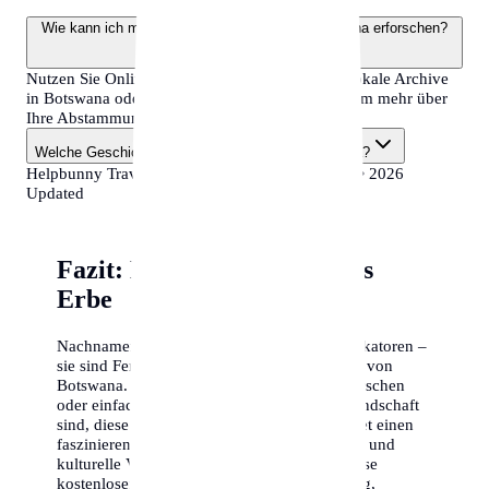
Wie kann ich meine familiären Wurzeln in Botswana erforschen?
Nutzen Sie Online-Datenbanken, besuchen Sie lokale Archive
in Botswana oder machen Sie einen DNA-Test, um mehr über
Ihre Abstammung zu erfahren.
Welche Geschichte haben Nachnamen in Botswana?
Helpbunny Travel Guide •
Botswana
•
surnames
• 2026
Updated
Fazit: Namen als kulturelles
Erbe
Nachnamen sind weit mehr als bloße Identifikatoren –
sie sind Fenster in die Geschichte und Kultur von
Botswana. Ob Sie Ihre eigenen Wurzeln erforschen
oder einfach nur neugierig auf die Namenslandschaft
sind, diese Liste der Top 50 Nachnamen bietet einen
faszinierenden Einblick in die demografische und
kulturelle Vielfalt des Landes. Nutzen Sie diese
kostenlosen Informationen für Ihre Forschung,