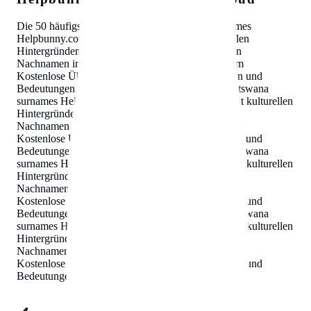
Die 50 häufigsten Nachnamen in
Botswana
surnames
Helpbunny.com
Kostenlose Übersicht mit kulturellen
Hintergründen und Bedeutungen
.
Die 50 häufigsten
Nachnamen in
Botswana
surnames
Helpbunny.com
Kostenlose Übersicht mit kulturellen Hintergründen und
Bedeutungen
.
Die 50 häufigsten Nachnamen in
Botswana
surnames
Helpbunny.com
Kostenlose Übersicht mit kulturellen
Hintergründen und Bedeutungen
.
Die 50 häufigsten
Nachnamen in
Botswana
surnames
Helpbunny.com
Kostenlose Übersicht mit kulturellen Hintergründen und
Bedeutungen
.
Die 50 häufigsten Nachnamen in
Botswana
surnames
Helpbunny.com
Kostenlose Übersicht mit kulturellen
Hintergründen und Bedeutungen
.
Die 50 häufigsten
Nachnamen in
Botswana
surnames
Helpbunny.com
Kostenlose Übersicht mit kulturellen Hintergründen und
Bedeutungen
.
Die 50 häufigsten Nachnamen in
Botswana
surnames
Helpbunny.com
Kostenlose Übersicht mit kulturellen
Hintergründen und Bedeutungen
.
Die 50 häufigsten
Nachnamen in
Botswana
surnames
Helpbunny.com
Kostenlose Übersicht mit kulturellen Hintergründen und
Bedeutungen
.