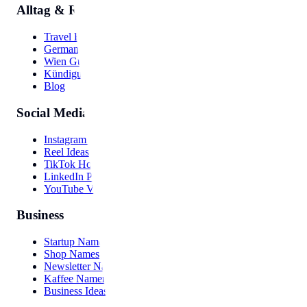
Alltag & Reise
Travel Hub
Germany Guide
Wien Guide
Kündigung
Blog
Social Media
Instagram Bio
Reel Ideas
TikTok Hooks
LinkedIn Post
YouTube Video
Business
Startup Names
Shop Names
Newsletter Names
Kaffee Namen
Business Ideas