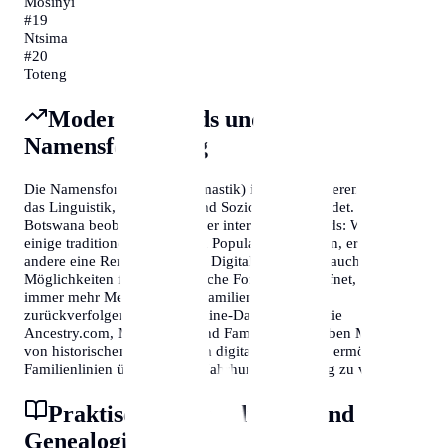
Mosinyi
#
19
Ntsima
#
20
Toteng
Moderne Trends und
Namensforschung
Die Namensforschung (Onomastik) ist ein faszinierendes Feld,
das Linguistik, Geschichte und Soziologie verbindet. In
Botswana beobachten Forscher interessante Trends: Während
einige traditionelle Namen an Popularität verlieren, erleben
andere eine Renaissance. Die Digitalisierung hat auch neue
Möglichkeiten für genealogische Forschung eröffnet, sodass
immer mehr Menschen ihre Familiengeschichte
zurückverfolgen können. Online-Datenbanken wie
Ancestry.com, MyHeritage und FamilySearch haben Millionen
von historischen Dokumenten digitalisiert, die es ermöglichen,
Familienlinien über mehrere Jahrhunderte hinweg zu verfolgen.
Praktische Anwendungen und
Genealogie