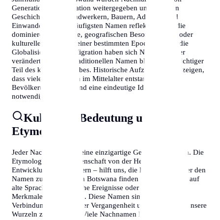
Generation zu Generation weitergegeben und erzählen
Geschichten von Handwerkern, Bauern, Adeligen und
Einwanderern. Die häufigsten Namen reflektieren oft die
dominierenden Berufe, geografischen Besonderheiten oder
kulturellen Einflüsse einer bestimmten Epoche. Durch die
Globalisierung und Migration haben sich Namensmuster
verändert, doch die traditionellen Namen bleiben ein wichtiger
Teil des kulturellen Erbes. Historische Aufzeichnungen zeigen,
dass viele Nachnamen im Mittelalter entstanden, als die
Bevölkerung wuchs und eine eindeutige Identifikation
notwendig wurde.
Kulturelle Bedeutung und
Etymologie
Jeder Nachname trägt eine einzigartige Geschichte in sich. Die
Etymologie – die Wissenschaft von der Herkunft und
Entwicklung von Wörtern – hilft uns, die Bedeutung hinter den
Namen zu verstehen. In Botswana finden wir Namen, die auf
alte Sprachen, historische Ereignisse oder geografische
Merkmale zurückgehen. Diese Namen sind lebendige
Verbindungen zu unserer Vergangenheit und helfen uns, unsere
Wurzeln zu verstehen. Viele Nachnamen lassen sich in