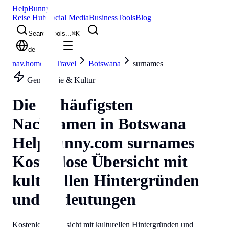
Help
Bunny
Reise Hub
Social Media
Business
Tools
Blog
Search tools...
⌘
K
de
nav.home
Travel
Botswana
surnames
Genealogie & Kultur
Die 50 häufigsten
Nachnamen in
Botswana
Helpbunny.com
surnames
Kostenlose Übersicht mit
kulturellen Hintergründen
und Bedeutungen
Kostenlose Übersicht mit kulturellen Hintergründen und