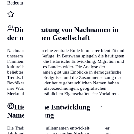
Bedeutungen
Die Bedeutung von Nachnamen in
der modernen Gesellschaft
Nachnamen spielen eine zentrale Rolle in unserer Identität und
unserem sozialen Gefüge. In Botswana spiegeln die häufigsten
Familiennamen oft die historische Entwicklung, Migration und
kulturelle Vielfalt des Landes wider. Die Analyse der
beliebtesten Nachnamen gibt uns Einblicke in demografische
Trends, historische Ereignisse und die Zusammensetzung der
Bevölkerung. Viele der heute gebräuchlichen Namen haben
ihre Wurzeln in Berufsbezeichnungen, geografischen
Merkmalen oder persönlichen Eigenschaften der Vorfahren.
Historische Entwicklung der
Namensgebung
Die Tradition der Familiennamen entwickelte sich über
Jahrhunderte. In Botswana wurden Nachnamen oft von