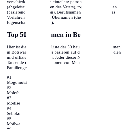
verschiedene Kategorien einteilen: patronymische Namen
(abgeleitet vom Vornamen des Vaters), toponymische Namen
(basierend auf Ortsnamen), Berufsnamen (die den Beruf des
Vorfahren angeben) und Übernamen (die auf persönliche
Eigenschaften hinweisen).
Top 50 Nachnamen in Botswana
Hier ist die vollständige Liste der 50 häufigsten Familiennamen
in Botswana. Diese Daten basieren auf demografischen Studien
und offiziellen Statistiken. Jeder dieser Namen repräsentiert
Tausende oder sogar Millionen von Menschen und ihre
Familiengeschichten.
#
1
Mogomotsi
#
2
Molefe
#
3
Modise
#
4
Seboko
#
5
Moilwa
#
6