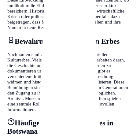
multikulturelle Einflüsse die traditionelle Namensstruktur
bereichern. Historische Ereignisse wie Kriege, wirtschaftliche
Krisen oder politische Umwälzungen haben ebenfalls dazu
beigetragen, dass Menschen ihre Heimat verließen und ihre
Namen in neue Regionen brachten.
Bewahrung des kulturellen Erbes
Nachnamen sind ein wichtiger Teil des immateriellen
Kulturerbes. Viele Länder und Organisationen arbeiten daran,
die Geschichte und Bedeutung von Familiennamen zu
dokumentieren und zu bewahren. In Botswana gibt es
verschiedene Initiativen, die sich der Namensforschung
widmen und historische Aufzeichnungen digitalisieren. Diese
Bemühungen sind entscheidend, um zukünftigen Generationen
den Zugang zu ihrer Familiengeschichte zu ermöglichen.
Archive, Museen und genealogische Gesellschaften spielen
eine zentrale Rolle bei der Bewahrung dieser wertvollen
Informationen.
Häufige Fragen zu surnames in
Botswana