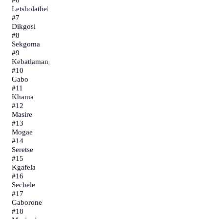
Letsholathebe
#
7
Dikgosi
#
8
Sekgoma
#
9
Kebatlamang
#
10
Gabo
#
11
Khama
#
12
Masire
#
13
Mogae
#
14
Seretse
#
15
Kgafela
#
16
Sechele
#
17
Gaborone
#
18