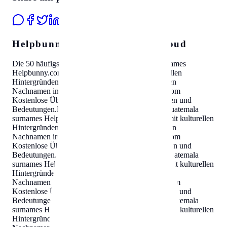
Helpbunny.com Travel SEO Cloud
Die 50 häufigsten Nachnamen in
Guatemala
surnames
Helpbunny.com
Kostenlose Übersicht mit kulturellen
Hintergründen und Bedeutungen
.
Die 50 häufigsten
Nachnamen in
Guatemala
surnames
Helpbunny.com
Kostenlose Übersicht mit kulturellen Hintergründen und
Bedeutungen
.
Die 50 häufigsten Nachnamen in
Guatemala
surnames
Helpbunny.com
Kostenlose Übersicht mit kulturellen
Hintergründen und Bedeutungen
.
Die 50 häufigsten
Nachnamen in
Guatemala
surnames
Helpbunny.com
Kostenlose Übersicht mit kulturellen Hintergründen und
Bedeutungen
.
Die 50 häufigsten Nachnamen in
Guatemala
surnames
Helpbunny.com
Kostenlose Übersicht mit kulturellen
Hintergründen und Bedeutungen
.
Die 50 häufigsten
Nachnamen in
Guatemala
surnames
Helpbunny.com
Kostenlose Übersicht mit kulturellen Hintergründen und
Bedeutungen
.
Die 50 häufigsten Nachnamen in
Guatemala
surnames
Helpbunny.com
Kostenlose Übersicht mit kulturellen
Hintergründen und Bedeutungen
.
Die 50 häufigsten