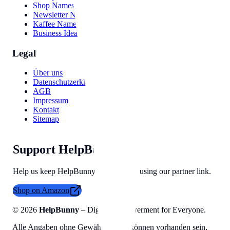
Shop Names
Newsletter Names
Kaffee Namen
Business Ideas
Legal
Über uns
Datenschutzerklärung
AGB
Impressum
Kontakt
Sitemap
Support HelpBunny
Help us keep HelpBunny tools free by using our partner link.
Shop on Amazon
©
2026
HelpBunny
– Digital Empowerment for Everyone.
Alle Angaben ohne Gewähr, Fehler können vorhanden sein,