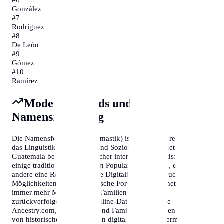
González
#
7
Rodríguez
#
8
De León
#
9
Gómez
#
10
Ramírez
Moderne Trends und
Namensforschung
Die Namensforschung (Onomastik) ist ein faszinierendes Feld,
das Linguistik, Geschichte und Soziologie verbindet. In
Guatemala beobachten Forscher interessante Trends: Während
einige traditionelle Namen an Popularität verlieren, erleben
andere eine Renaissance. Die Digitalisierung hat auch neue
Möglichkeiten für genealogische Forschung eröffnet, sodass
immer mehr Menschen ihre Familiengeschichte
zurückverfolgen können. Online-Datenbanken wie
Ancestry.com, MyHeritage und FamilySearch haben Millionen
von historischen Dokumenten digitalisiert, die es ermöglichen,