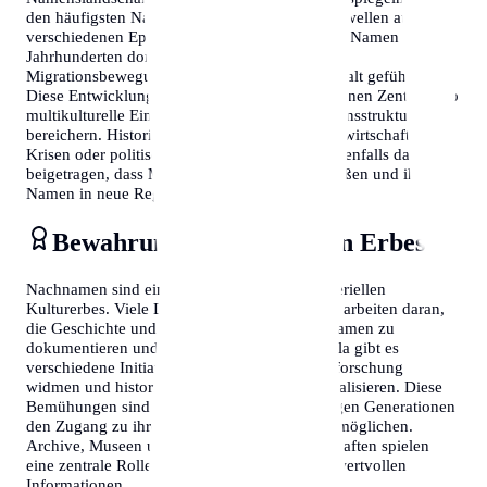
den häufigsten Nachnamen oft Einwanderungswellen aus
verschiedenen Epochen wider. Während einige Namen seit
Jahrhunderten dominant sind, haben neuere
Migrationsbewegungen zu einer größeren Vielfalt geführt.
Diese Entwicklung zeigt sich besonders in urbanen Zentren, wo
multikulturelle Einflüsse die traditionelle Namensstruktur
bereichern. Historische Ereignisse wie Kriege, wirtschaftliche
Krisen oder politische Umwälzungen haben ebenfalls dazu
beigetragen, dass Menschen ihre Heimat verließen und ihre
Namen in neue Regionen brachten.
Bewahrung des kulturellen Erbes
Nachnamen sind ein wichtiger Teil des immateriellen
Kulturerbes. Viele Länder und Organisationen arbeiten daran,
die Geschichte und Bedeutung von Familiennamen zu
dokumentieren und zu bewahren. In Guatemala gibt es
verschiedene Initiativen, die sich der Namensforschung
widmen und historische Aufzeichnungen digitalisieren. Diese
Bemühungen sind entscheidend, um zukünftigen Generationen
den Zugang zu ihrer Familiengeschichte zu ermöglichen.
Archive, Museen und genealogische Gesellschaften spielen
eine zentrale Rolle bei der Bewahrung dieser wertvollen
Informationen.