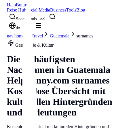
Help
Bunny
Reise Hub
Social Media
Business
Tools
Blog
Search tools...
⌘
K
de
nav.home
Travel
Guatemala
surnames
Genealogie & Kultur
Die 50 häufigsten
Nachnamen in
Guatemala
Helpbunny.com
surnames
Kostenlose Übersicht mit
kulturellen Hintergründen
und Bedeutungen
Kostenlose Übersicht mit kulturellen Hintergründen und