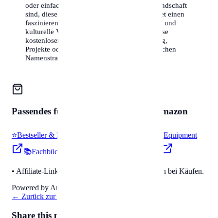
oder einfach nur neugierig auf die Namenslandschaft
sind, diese Liste der Top 50 Nachnamen bietet einen
faszinierenden Einblick in die demografische und
kulturelle Vielfalt des Landes. Nutzen Sie diese
kostenlosen Informationen für Ihre Forschung,
Projekte oder einfach aus Interesse an der reichen
Namenstradition.
Passendes für
Zubehör & Tools
auf Amazon
⭐
Bestseller & Favoriten
🔧
Profi-Werkzeug & Equipment
📚
Fachbücher & Guides
💡
Smarte Helfer
• Affiliate-Link: Wir erhalten eine kleine Provision bei Käufen.
Powered by Amazon 🛒
←
Zurück zur Übersicht
Share this page