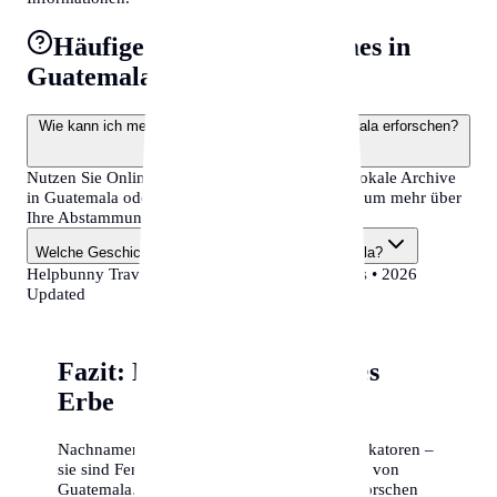
Häufige Fragen zu surnames in
Guatemala
Wie kann ich meine familiären Wurzeln in Guatemala erforschen?
Nutzen Sie Online-Datenbanken, besuchen Sie lokale Archive
in Guatemala oder machen Sie einen DNA-Test, um mehr über
Ihre Abstammung zu erfahren.
Welche Geschichte haben Nachnamen in Guatemala?
Helpbunny Travel Guide •
Guatemala
•
surnames
• 2026
Updated
Fazit: Namen als kulturelles
Erbe
Nachnamen sind weit mehr als bloße Identifikatoren –
sie sind Fenster in die Geschichte und Kultur von
Guatemala. Ob Sie Ihre eigenen Wurzeln erforschen