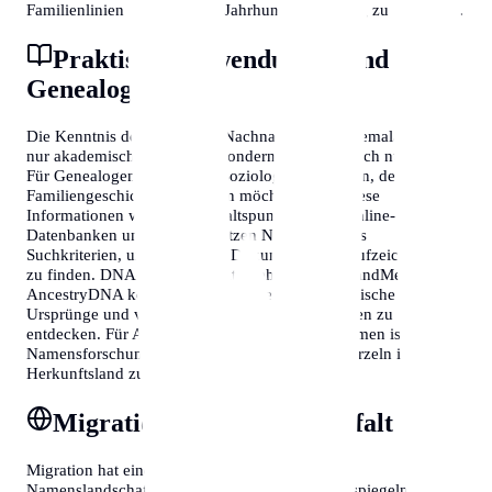
Familienlinien über mehrere Jahrhunderte hinweg zu verfolgen.
Praktische Anwendungen und
Genealogie
Die Kenntnis der häufigsten Nachnamen in Guatemala ist nicht
nur akademisch interessant, sondern auch praktisch nützlich.
Für Genealogen, Historiker, Soziologen und jeden, der seine
Familiengeschichte erforschen möchte, bieten diese
Informationen wertvolle Anhaltspunkte. Viele Online-
Datenbanken und Archive nutzen Nachnamen als
Suchkriterien, um historische Dokumente und Aufzeichnungen
zu finden. DNA-Tests von Unternehmen wie 23andMe oder
AncestryDNA können zusätzlich helfen, geografische
Ursprünge und verwandtschaftliche Verbindungen zu
entdecken. Für Auswanderer und ihre Nachkommen ist die
Namensforschung oft der Schlüssel, um ihre Wurzeln im
Herkunftsland zu finden.
Migration und Namensvielfalt
Migration hat einen erheblichen Einfluss auf die
Namenslandschaft eines Landes. In Guatemala spiegeln sich in