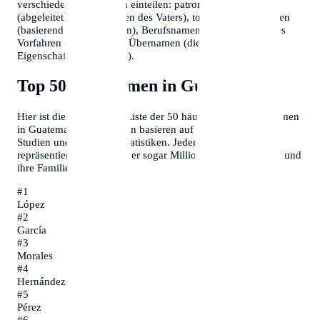
verschiedene Kategorien einteilen: patronymische Namen
(abgeleitet vom Vornamen des Vaters), toponymische Namen
(basierend auf Ortsnamen), Berufsnamen (die den Beruf des
Vorfahren angeben) und Übernamen (die auf persönliche
Eigenschaften hinweisen).
Top 50 Nachnamen in Guatemala
Hier ist die vollständige Liste der 50 häufigsten Familiennamen
in Guatemala. Diese Daten basieren auf demografischen
Studien und offiziellen Statistiken. Jeder dieser Namen
repräsentiert Tausende oder sogar Millionen von Menschen und
ihre Familiengeschichten.
#
1
López
#
2
García
#
3
Morales
#
4
Hernández
#
5
Pérez
#
6