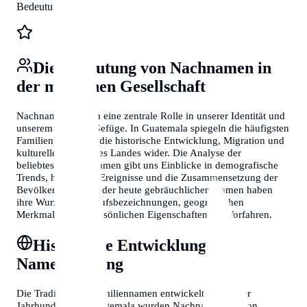
Bedeutungen
Die Bedeutung von Nachnamen in
der modernen Gesellschaft
Nachnamen spielen eine zentrale Rolle in unserer Identität und
unserem sozialen Gefüge. In Guatemala spiegeln die häufigsten
Familiennamen oft die historische Entwicklung, Migration und
kulturelle Vielfalt des Landes wider. Die Analyse der
beliebtesten Nachnamen gibt uns Einblicke in demografische
Trends, historische Ereignisse und die Zusammensetzung der
Bevölkerung. Viele der heute gebräuchlichen Namen haben
ihre Wurzeln in Berufsbezeichnungen, geografischen
Merkmalen oder persönlichen Eigenschaften der Vorfahren.
Historische Entwicklung der
Namensgebung
Die Tradition der Familiennamen entwickelte sich über
Jahrhunderte. In Guatemala wurden Nachnamen oft von