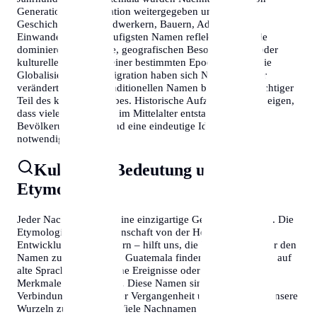
Generation zu Generation weitergegeben und erzählen
Geschichten von Handwerkern, Bauern, Adeligen und
Einwanderern. Die häufigsten Namen reflektieren oft die
dominierenden Berufe, geografischen Besonderheiten oder
kulturellen Einflüsse einer bestimmten Epoche. Durch die
Globalisierung und Migration haben sich Namensmuster
verändert, doch die traditionellen Namen bleiben ein wichtiger
Teil des kulturellen Erbes. Historische Aufzeichnungen zeigen,
dass viele Nachnamen im Mittelalter entstanden, als die
Bevölkerung wuchs und eine eindeutige Identifikation
notwendig wurde.
Kulturelle Bedeutung und
Etymologie
Jeder Nachname trägt eine einzigartige Geschichte in sich. Die
Etymologie – die Wissenschaft von der Herkunft und
Entwicklung von Wörtern – hilft uns, die Bedeutung hinter den
Namen zu verstehen. In Guatemala finden wir Namen, die auf
alte Sprachen, historische Ereignisse oder geografische
Merkmale zurückgehen. Diese Namen sind lebendige
Verbindungen zu unserer Vergangenheit und helfen uns, unsere
Wurzeln zu verstehen. Viele Nachnamen lassen sich in