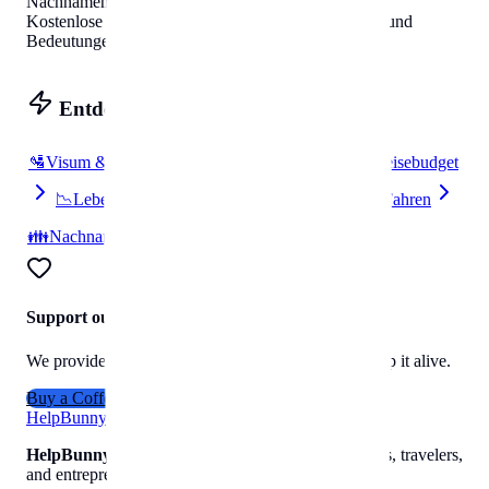
Nachnamen in
Guatemala
surnames
Helpbunny.com
Kostenlose Übersicht mit kulturellen Hintergründen und
Bedeutungen
.
Entdecken
🛂
Visum & Einreise
🔌
Strom & Stecker
💰
Reisebudget
📉
Lebenskosten
📦
Umzug
🚗
Parken & Fahren
👪
Nachnamen
Support our work
We provide free travel data to everyone. Help us keep it alive.
Buy a Coffee
Help
Bunny
HelpBunny
– The ultimate digital toolkit for creators, travelers,
and entrepreneurs.