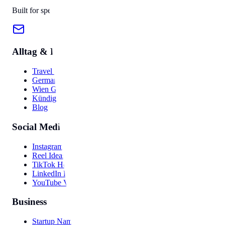
Built for speed, privacy, and ease of use.
Alltag & Reise
Travel Hub
Germany Guide
Wien Guide
Kündigung
Blog
Social Media
Instagram Bio
Reel Ideas
TikTok Hooks
LinkedIn Post
YouTube Video
Business
Startup Names