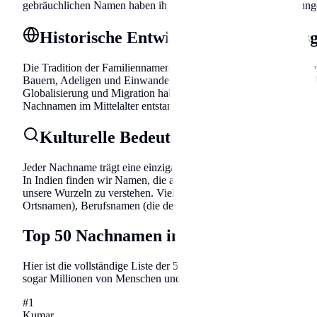
gebräuchlichen Namen haben ihre Wurzeln in Berufsbezeichnunge
Historische Entwicklung der Namens
Die Tradition der Familiennamen entwickelte sich über Jahrhun
Bauern, Adeligen und Einwanderern. Die häufigsten Namen reflekt
Globalisierung und Migration haben sich Namensmuster verändert, 
Nachnamen im Mittelalter entstanden, als die Bevölkerung wuchs 
Kulturelle Bedeutung und Etymologie
Jeder Nachname trägt eine einzigartige Geschichte in sich. Die 
In Indien finden wir Namen, die auf alte Sprachen, historische 
unsere Wurzeln zu verstehen. Viele Nachnamen lassen sich in ve
Ortsnamen), Berufsnamen (die den Beruf des Vorfahren angeben)
Top 50 Nachnamen in Indien
Hier ist die vollständige Liste der 50 häufigsten Familiennamen i
sogar Millionen von Menschen und ihre Familiengeschichten.
#
1
Kumar