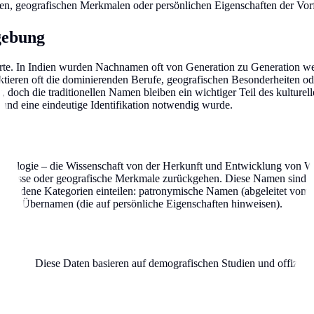
n, geografischen Merkmalen oder persönlichen Eigenschaften der Vor
gebung
derte. In Indien wurden Nachnamen oft von Generation zu Generation 
ieren oft die dominierenden Berufe, geografischen Besonderheiten ode
doch die traditionellen Namen bleiben ein wichtiger Teil des kulturell
und eine eindeutige Identifikation notwendig wurde.
Etymologie – die Wissenschaft von der Herkunft und Entwicklung von Wö
Ereignisse oder geografische Merkmale zurückgehen. Diese Namen sind 
rschiedene Kategorien einteilen: patronymische Namen (abgeleitet vo
 und Übernamen (die auf persönliche Eigenschaften hinweisen).
n Indien. Diese Daten basieren auf demografischen Studien und offiziell