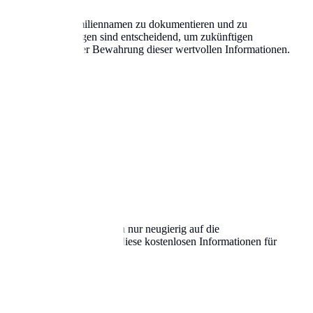
nd Bedeutung von Familiennamen zu dokumentieren und zu
eren. Diese Bemühungen sind entscheidend, um zukünftigen
entrale Rolle bei der Bewahrung dieser wertvollen Informationen.
ng zu erfahren.
zeln erforschen oder einfach nur neugierig auf die
alt des Landes. Nutzen Sie diese kostenlosen Informationen für