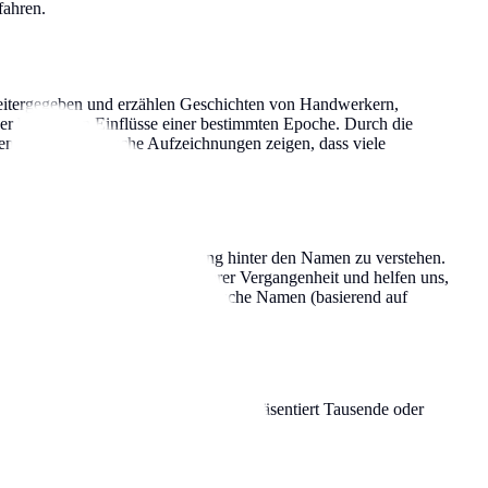
fahren.
weitergegeben und erzählen Geschichten von Handwerkern,
r kulturellen Einflüsse einer bestimmten Epoche. Durch die
en Erbes. Historische Aufzeichnungen zeigen, dass viele
rtern – hilft uns, die Bedeutung hinter den Namen zu verstehen.
lebendige Verbindungen zu unserer Vergangenheit und helfen uns,
m Vornamen des Vaters), toponymische Namen (basierend auf
en Statistiken. Jeder dieser Namen repräsentiert Tausende oder