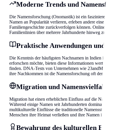
Moderne Trends und Namensforschu
Die Namensforschung (Onomastik) ist ein faszinierendes Feld, das
Namen an Popularität verlieren, erleben andere eine Renaissance
Familiengeschichte zurückverfolgen können. Online-Datenbanken 
Familienlinien über mehrere Jahrhunderte hinweg zu verfolgen.
Praktische Anwendungen und Geneal
Die Kenntnis der häufigsten Nachnamen in Indien ist nicht nur ak
erforschen möchte, bieten diese Informationen wertvolle Anhal
finden. DNA-Tests von Unternehmen wie 23andMe oder AncestryD
ihre Nachkommen ist die Namensforschung oft der Schlüssel, um 
Migration und Namensvielfalt
Migration hat einen erheblichen Einfluss auf die Namenslandscha
Während einige Namen seit Jahrhunderten dominant sind, haben n
multikulturelle Einflüsse die traditionelle Namensstruktur bereic
Menschen ihre Heimat verließen und ihre Namen in neue Regione
Bewahrung des kulturellen Erbes