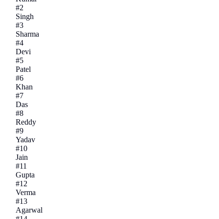
#
2
Singh
#
3
Sharma
#
4
Devi
#
5
Patel
#
6
Khan
#
7
Das
#
8
Reddy
#
9
Yadav
#
10
Jain
#
11
Gupta
#
12
Verma
#
13
Agarwal
#
14