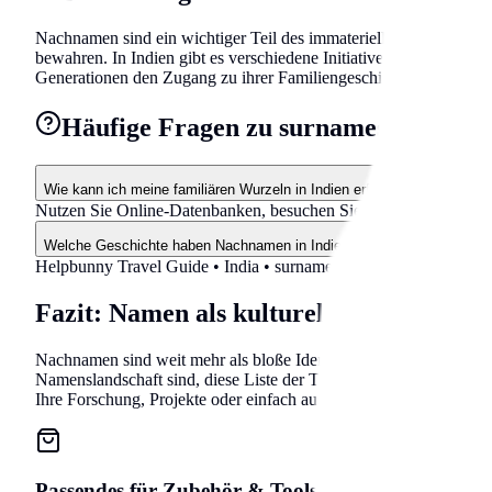
Nachnamen sind ein wichtiger Teil des immateriellen Kulturerbe
bewahren. In Indien gibt es verschiedene Initiativen, die sich 
Generationen den Zugang zu ihrer Familiengeschichte zu ermöglic
Häufige Fragen zu surnames in Indie
Wie kann ich meine familiären Wurzeln in Indien erforschen?
Nutzen Sie Online-Datenbanken, besuchen Sie lokale Archive in
Welche Geschichte haben Nachnamen in Indien?
Helpbunny Travel Guide •
India
•
surnames
• 2026 Updated
Fazit: Namen als kulturelles Erbe
Nachnamen sind weit mehr als bloße Identifikatoren – sie sind Fe
Namenslandschaft sind, diese Liste der Top 50 Nachnamen bietet e
Ihre Forschung, Projekte oder einfach aus Interesse an der reiche
Passendes für
Zubehör & Tools
auf Amazon