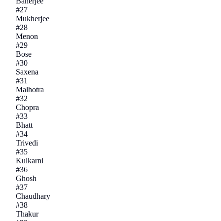
Banerjee
#
27
Mukherjee
#
28
Menon
#
29
Bose
#
30
Saxena
#
31
Malhotra
#
32
Chopra
#
33
Bhatt
#
34
Trivedi
#
35
Kulkarni
#
36
Ghosh
#
37
Chaudhary
#
38
Thakur