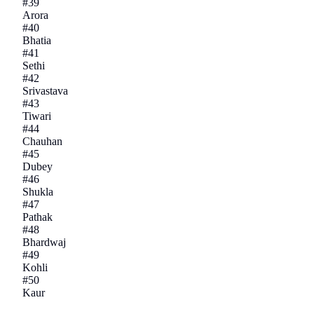
#
39
Arora
#
40
Bhatia
#
41
Sethi
#
42
Srivastava
#
43
Tiwari
#
44
Chauhan
#
45
Dubey
#
46
Shukla
#
47
Pathak
#
48
Bhardwaj
#
49
Kohli
#
50
Kaur