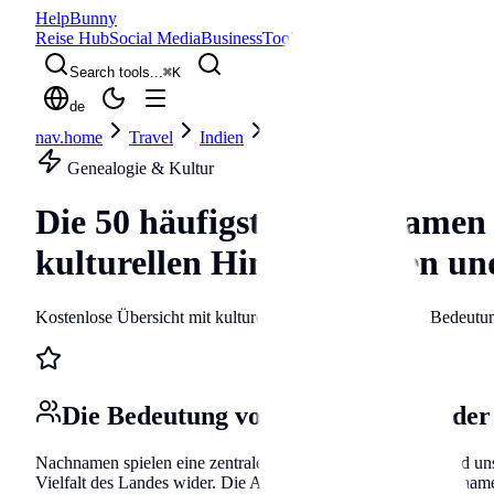
Help
Bunny
Reise Hub
Social Media
Business
Tools
Blog
Search tools...
⌘
K
de
nav.home
Travel
Indien
surnames
Genealogie & Kultur
Die 50 häufigsten Nachnamen 
kulturellen Hintergründen u
Kostenlose Übersicht mit kulturellen Hintergründen und Bedeutu
Die Bedeutung von Nachnamen in der
Nachnamen spielen eine zentrale Rolle in unserer Identität und un
Vielfalt des Landes wider. Die Analyse der beliebtesten Nachnam