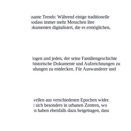
 Forscher interessante Trends: Während einige traditionelle
orschung eröffnet, sodass immer mehr Menschen ihre
istorischen Dokumenten digitalisiert, die es ermöglichen,
 Historiker, Soziologen und jeden, der seine Familiengeschichte
 Suchkriterien, um historische Dokumente und Aufzeichnungen zu
schaftliche Verbindungen zu entdecken. Für Auswanderer und
 oft Einwanderungswellen aus verschiedenen Epochen wider.
 Entwicklung zeigt sich besonders in urbanen Zentren, wo
litische Umwälzungen haben ebenfalls dazu beigetragen, dass