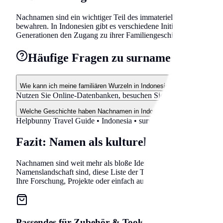
Nachnamen sind ein wichtiger Teil des immateriellen Kulturerbe
bewahren. In Indonesien gibt es verschiedene Initiativen, die s
Generationen den Zugang zu ihrer Familiengeschichte zu ermöglic
Häufige Fragen zu surnames in Indon
Wie kann ich meine familiären Wurzeln in Indonesien erforschen?
Nutzen Sie Online-Datenbanken, besuchen Sie lokale Archive in
Welche Geschichte haben Nachnamen in Indonesien?
Helpbunny Travel Guide •
Indonesia
•
surnames
• 2026 Updated
Fazit: Namen als kulturelles Erbe
Nachnamen sind weit mehr als bloße Identifikatoren – sie sind Fe
Namenslandschaft sind, diese Liste der Top 50 Nachnamen bietet e
Ihre Forschung, Projekte oder einfach aus Interesse an der reiche
Passendes für
Zubehör & Tools
auf Amazon