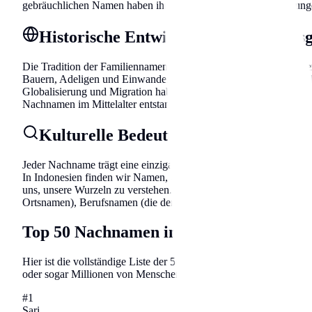
gebräuchlichen Namen haben ihre Wurzeln in Berufsbezeichnunge
Historische Entwicklung der Namens
Die Tradition der Familiennamen entwickelte sich über Jahrhun
Bauern, Adeligen und Einwanderern. Die häufigsten Namen reflekt
Globalisierung und Migration haben sich Namensmuster verändert, 
Nachnamen im Mittelalter entstanden, als die Bevölkerung wuchs 
Kulturelle Bedeutung und Etymologie
Jeder Nachname trägt eine einzigartige Geschichte in sich. Die 
In Indonesien finden wir Namen, die auf alte Sprachen, histori
uns, unsere Wurzeln zu verstehen. Viele Nachnamen lassen sich 
Ortsnamen), Berufsnamen (die den Beruf des Vorfahren angeben)
Top 50 Nachnamen in Indonesien
Hier ist die vollständige Liste der 50 häufigsten Familiennamen i
oder sogar Millionen von Menschen und ihre Familiengeschichten
#
1
Sari