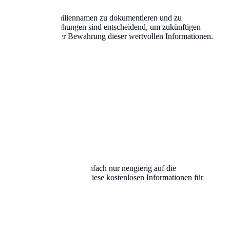
nd Bedeutung von Familiennamen zu dokumentieren und zu
lisieren. Diese Bemühungen sind entscheidend, um zukünftigen
entrale Rolle bei der Bewahrung dieser wertvollen Informationen.
ammung zu erfahren.
 Wurzeln erforschen oder einfach nur neugierig auf die
alt des Landes. Nutzen Sie diese kostenlosen Informationen für