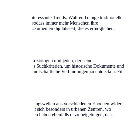
hten Forscher interessante Trends: Während einige traditionelle
orschung eröffnet, sodass immer mehr Menschen ihre
istorischen Dokumenten digitalisiert, die es ermöglichen,
gen, Historiker, Soziologen und jeden, der seine
tzen Nachnamen als Suchkriterien, um historische Dokumente und
rünge und verwandtschaftliche Verbindungen zu entdecken. Für
namen oft Einwanderungswellen aus verschiedenen Epochen wider.
 Entwicklung zeigt sich besonders in urbanen Zentren, wo
litische Umwälzungen haben ebenfalls dazu beigetragen, dass