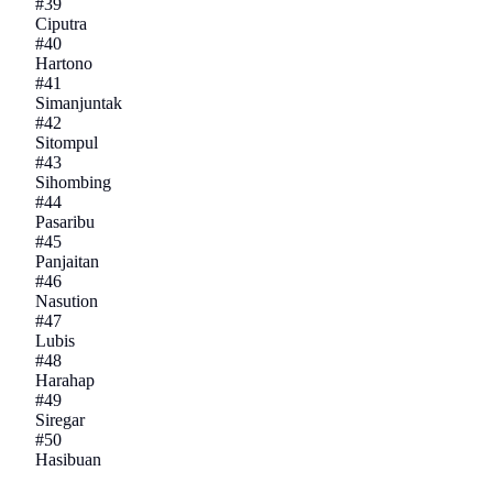
#
39
Ciputra
#
40
Hartono
#
41
Simanjuntak
#
42
Sitompul
#
43
Sihombing
#
44
Pasaribu
#
45
Panjaitan
#
46
Nasution
#
47
Lubis
#
48
Harahap
#
49
Siregar
#
50
Hasibuan