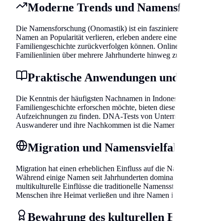
Moderne Trends und Namensforschu
Die Namensforschung (Onomastik) ist ein faszinierendes Feld, das
Namen an Popularität verlieren, erleben andere eine Renaissance
Familiengeschichte zurückverfolgen können. Online-Datenbanken 
Familienlinien über mehrere Jahrhunderte hinweg zu verfolgen.
Praktische Anwendungen und Geneal
Die Kenntnis der häufigsten Nachnamen in Indonesien ist nicht nu
Familiengeschichte erforschen möchte, bieten diese Information
Aufzeichnungen zu finden. DNA-Tests von Unternehmen wie 23an
Auswanderer und ihre Nachkommen ist die Namensforschung oft d
Migration und Namensvielfalt
Migration hat einen erheblichen Einfluss auf die Namenslandscha
Während einige Namen seit Jahrhunderten dominant sind, haben n
multikulturelle Einflüsse die traditionelle Namensstruktur bereic
Menschen ihre Heimat verließen und ihre Namen in neue Regione
Bewahrung des kulturellen Erbes