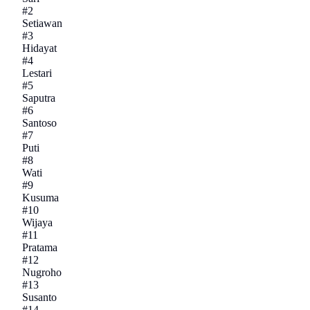
#
2
Setiawan
#
3
Hidayat
#
4
Lestari
#
5
Saputra
#
6
Santoso
#
7
Puti
#
8
Wati
#
9
Kusuma
#
10
Wijaya
#
11
Pratama
#
12
Nugroho
#
13
Susanto
#
14