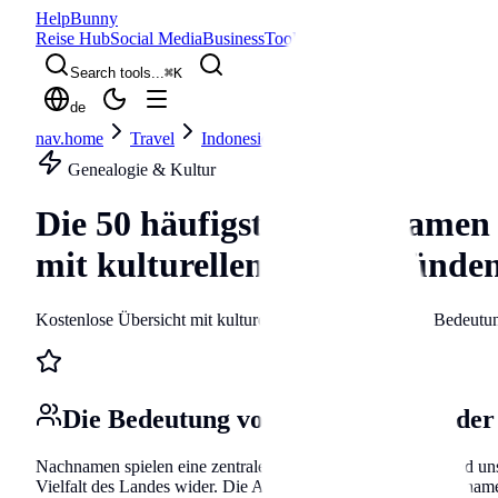
Help
Bunny
Reise Hub
Social Media
Business
Tools
Blog
Search tools...
⌘
K
de
nav.home
Travel
Indonesien
surnames
Genealogie & Kultur
Die 50 häufigsten Nachnamen 
mit kulturellen Hintergründ
Kostenlose Übersicht mit kulturellen Hintergründen und Bedeutu
Die Bedeutung von Nachnamen in der
Nachnamen spielen eine zentrale Rolle in unserer Identität und u
Vielfalt des Landes wider. Die Analyse der beliebtesten Nachnam