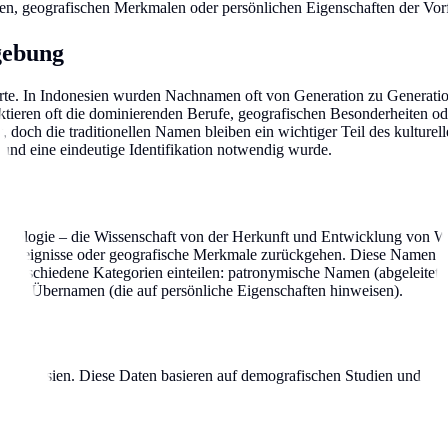
n, geografischen Merkmalen oder persönlichen Eigenschaften der Vor
gebung
derte. In Indonesien wurden Nachnamen oft von Generation zu Generat
ieren oft die dominierenden Berufe, geografischen Besonderheiten ode
doch die traditionellen Namen bleiben ein wichtiger Teil des kulturell
und eine eindeutige Identifikation notwendig wurde.
Etymologie – die Wissenschaft von der Herkunft und Entwicklung von Wö
sche Ereignisse oder geografische Merkmale zurückgehen. Diese Namen 
in verschiedene Kategorien einteilen: patronymische Namen (abgeleite
 und Übernamen (die auf persönliche Eigenschaften hinweisen).
n Indonesien. Diese Daten basieren auf demografischen Studien und offiz
.