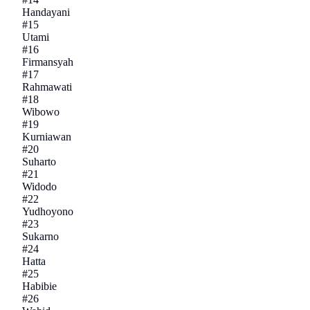
Handayani
#
15
Utami
#
16
Firmansyah
#
17
Rahmawati
#
18
Wibowo
#
19
Kurniawan
#
20
Suharto
#
21
Widodo
#
22
Yudhoyono
#
23
Sukarno
#
24
Hatta
#
25
Habibie
#
26