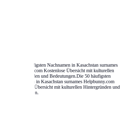
tungen
.
Die 50 häufigsten Nachnamen in
Kasachstan
surnames
names
Helpbunny.com
Kostenlose Übersicht mit kulturellen
urellen Hintergründen und Bedeutungen
.
Die 50 häufigsten
igsten Nachnamen in
Kasachstan
surnames
Helpbunny.com
y.com
Kostenlose Übersicht mit kulturellen Hintergründen und
den und Bedeutungen
.
men