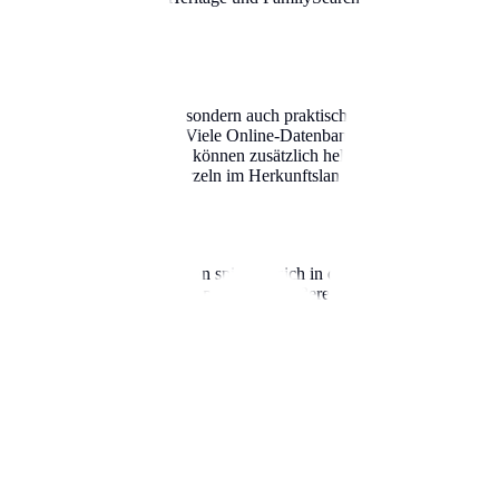
ogie
r akademisch interessant, sondern auch praktisch nützlich. Für Genealo
en wertvolle Anhaltspunkte. Viele Online-Datenbanken und Archive nu
dMe oder AncestryDNA können zusätzlich helfen, geografische Ursp
er Schlüssel, um ihre Wurzeln im Herkunftsland zu finden.
aft eines Landes. In Kasachstan spiegeln sich in den häufigsten Nach
euere Migrationsbewegungen zu einer größeren Vielfalt geführt. Diese
hern. Historische Ereignisse wie Kriege, wirtschaftliche Krisen oder po
n brachten.
s. Viele Länder und Organisationen arbeiten daran, die Geschichte u
ich der Namensforschung widmen und historische Aufzeichnungen digita
hen. Archive, Museen und genealogische Gesellschaften spielen eine z