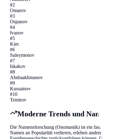
#
2
Omarov
#
3
Ospanov
#
4
Ivanov
#
5
Kim
#
6
Suleymenov
#
7
Iskakov
#
8
Abdraakhmanov
#
9
Kussainov
#
10
Temirov
Moderne Trends und Namensforschu
Die Namensforschung (Onomastik) ist ein faszinierendes Feld, das
Namen an Popularität verlieren, erleben andere eine Renaissance
Familiengeschichte zurückverfolgen können. Online-Datenbanken 