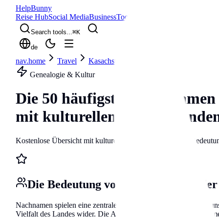
Help
Bunny
Reise Hub
Social Media
Business
Tools
Blog
Search tools...
⌘
K
de
nav.home
Travel
Kasachstan
surnames
Genealogie & Kultur
Die 50 häufigsten Nachnamen 
mit kulturellen Hintergründ
Kostenlose Übersicht mit kulturellen Hintergründen und Bedeutu
Die Bedeutung von Nachnamen in der
Nachnamen spielen eine zentrale Rolle in unserer Identität und u
Vielfalt des Landes wider. Die Analyse der beliebtesten Nachnam