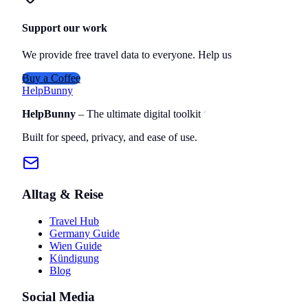
Support our work
We provide free travel data to everyone. Help us keep it alive.
Buy a Coffee
Help
Bunny
HelpBunny
– The ultimate digital toolkit for creators, travelers, 
Built for speed, privacy, and ease of use.
Alltag & Reise
Travel Hub
Germany Guide
Wien Guide
Kündigung
Blog
Social Media