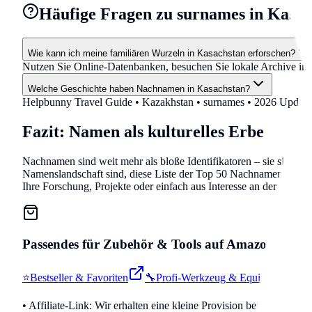
Häufige Fragen zu surnames in Kasac
Wie kann ich meine familiären Wurzeln in Kasachstan erforschen?
Nutzen Sie Online-Datenbanken, besuchen Sie lokale Archive in
Welche Geschichte haben Nachnamen in Kasachstan?
Helpbunny Travel Guide •
Kazakhstan
•
surnames
• 2026 Update
Fazit: Namen als kulturelles Erbe
Nachnamen sind weit mehr als bloße Identifikatoren – sie sind Fe
Namenslandschaft sind, diese Liste der Top 50 Nachnamen bietet e
Ihre Forschung, Projekte oder einfach aus Interesse an der reiche
Passendes für
Zubehör & Tools
auf Amazon
⭐
Bestseller & Favoriten
🔧
Profi-Werkzeug & Equipment

• Affiliate-Link: Wir erhalten eine kleine Provision bei Käufen.