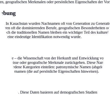
n, geografischen Merkmalen oder persönlichen Eigenschaften der Vor
gebung
derte. In Kasachstan wurden Nachnamen oft von Generation zu Generat
ieren oft die dominierenden Berufe, geografischen Besonderheiten ode
doch die traditionellen Namen bleiben ein wichtiger Teil des kulturell
und eine eindeutige Identifikation notwendig wurde.
Etymologie – die Wissenschaft von der Herkunft und Entwicklung von Wö
sche Ereignisse oder geografische Merkmale zurückgehen. Diese Namen 
in verschiedene Kategorien einteilen: patronymische Namen (abgeleite
 und Übernamen (die auf persönliche Eigenschaften hinweisen).
n Kasachstan. Diese Daten basieren auf demografischen Studien und offi
.