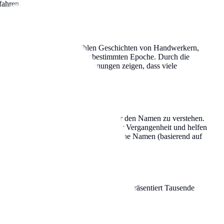
fahren.
ion weitergegeben und erzählen Geschichten von Handwerkern,
r kulturellen Einflüsse einer bestimmten Epoche. Durch die
en Erbes. Historische Aufzeichnungen zeigen, dass viele
rtern – hilft uns, die Bedeutung hinter den Namen zu verstehen.
sind lebendige Verbindungen zu unserer Vergangenheit und helfen
t vom Vornamen des Vaters), toponymische Namen (basierend auf
ziellen Statistiken. Jeder dieser Namen repräsentiert Tausende