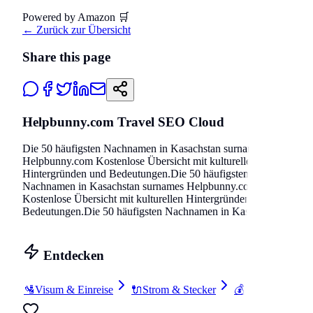
Powered by Amazon 🛒
←
Zurück zur Übersicht
Share this page
Helpbunny.com Travel SEO Cloud
Die 50 häufigsten Nachnamen in
Kasachstan
surnames
Helpbunn
Helpbunny.com
Kostenlose Übersicht mit kulturellen Hintergrü
Hintergründen und Bedeutungen
.
Die 50 häufigsten Nachnamen i
Nachnamen in
Kasachstan
surnames
Helpbunny.com
Kostenlose 
Kostenlose Übersicht mit kulturellen Hintergründen und Bedeutu
Bedeutungen
.
Die 50 häufigsten Nachnamen in
Kasachstan
surna
Entdecken
🛂
Visum & Einreise
🔌
Strom & Stecker
💰
Reisebudget