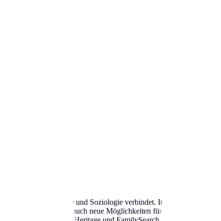
ng
 Linguistik, Geschichte und Soziologie verbindet. In Kasachstan beobac
. Die Digitalisierung hat auch neue Möglichkeiten für genealogische F
wie Ancestry.com, MyHeritage und FamilySearch haben Millionen von h