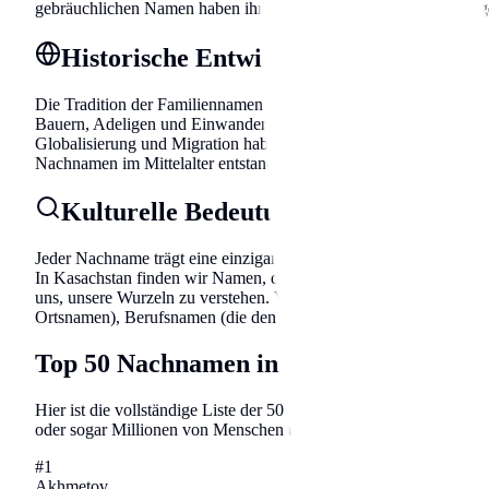
gebräuchlichen Namen haben ihre Wurzeln in Berufsbezeichnunge
Historische Entwicklung der Namens
Die Tradition der Familiennamen entwickelte sich über Jahrhun
Bauern, Adeligen und Einwanderern. Die häufigsten Namen reflekt
Globalisierung und Migration haben sich Namensmuster verändert, 
Nachnamen im Mittelalter entstanden, als die Bevölkerung wuchs 
Kulturelle Bedeutung und Etymologie
Jeder Nachname trägt eine einzigartige Geschichte in sich. Die 
In Kasachstan finden wir Namen, die auf alte Sprachen, histori
uns, unsere Wurzeln zu verstehen. Viele Nachnamen lassen sich 
Ortsnamen), Berufsnamen (die den Beruf des Vorfahren angeben)
Top 50 Nachnamen in Kasachstan
Hier ist die vollständige Liste der 50 häufigsten Familiennamen i
oder sogar Millionen von Menschen und ihre Familiengeschichten
#
1
Akhmetov