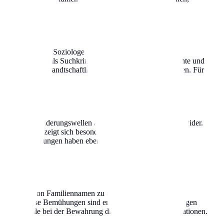
gen, Historiker, Soziologen und jeden, der seine
tzen Nachnamen als Suchkriterien, um historische Dokumente und
rünge und verwandtschaftliche Verbindungen zu entdecken. Für
namen oft Einwanderungswellen aus verschiedenen Epochen wider.
 Entwicklung zeigt sich besonders in urbanen Zentren, wo
litische Umwälzungen haben ebenfalls dazu beigetragen, dass
nd Bedeutung von Familiennamen zu dokumentieren und zu
lisieren. Diese Bemühungen sind entscheidend, um zukünftigen
entrale Rolle bei der Bewahrung dieser wertvollen Informationen.