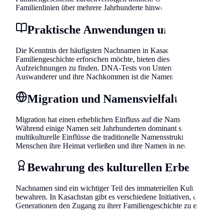
Familienlinien über mehrere Jahrhunderte hinweg zu verfolgen.
Praktische Anwendungen und Geneal
Die Kenntnis der häufigsten Nachnamen in Kasachstan ist nicht nu
Familiengeschichte erforschen möchte, bieten diese Information
Aufzeichnungen zu finden. DNA-Tests von Unternehmen wie 23an
Auswanderer und ihre Nachkommen ist die Namensforschung oft d
Migration und Namensvielfalt
Migration hat einen erheblichen Einfluss auf die Namenslandsch
Während einige Namen seit Jahrhunderten dominant sind, haben n
multikulturelle Einflüsse die traditionelle Namensstruktur bereic
Menschen ihre Heimat verließen und ihre Namen in neue Regione
Bewahrung des kulturellen Erbes
Nachnamen sind ein wichtiger Teil des immateriellen Kulturerbe
bewahren. In Kasachstan gibt es verschiedene Initiativen, die s
Generationen den Zugang zu ihrer Familiengeschichte zu ermöglic