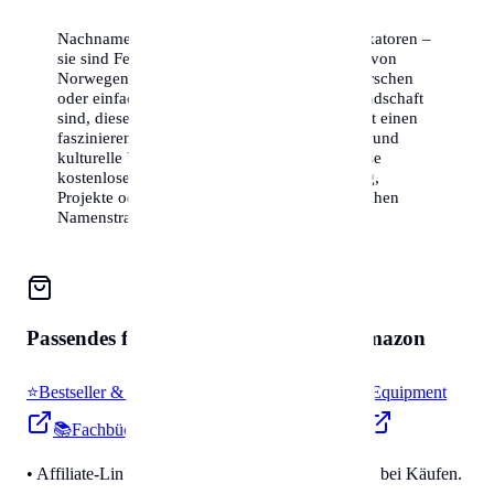
Nachnamen sind weit mehr als bloße Identifikatoren –
sie sind Fenster in die Geschichte und Kultur von
Norwegen. Ob Sie Ihre eigenen Wurzeln erforschen
oder einfach nur neugierig auf die Namenslandschaft
sind, diese Liste der Top 50 Nachnamen bietet einen
faszinierenden Einblick in die demografische und
kulturelle Vielfalt des Landes. Nutzen Sie diese
kostenlosen Informationen für Ihre Forschung,
Projekte oder einfach aus Interesse an der reichen
Namenstradition.
Passendes für
Zubehör & Tools
auf Amazon
⭐
Bestseller & Favoriten
🔧
Profi-Werkzeug & Equipment
📚
Fachbücher & Guides
💡
Smarte Helfer
• Affiliate-Link: Wir erhalten eine kleine Provision bei Käufen.