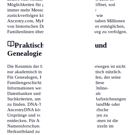
Möglichkeiten für genealogische Forschung eröffnet, sodass
immer mehr Menschen ihre Familiengeschichte
zurückverfolgen können. Online-Datenbanken wie
Ancestry.com, MyHeritage und FamilySearch haben Millionen
von historischen Dokumenten digitalisiert, die es ermöglichen,
Familienlinien über mehrere Jahrhunderte hinweg zu verfolgen.
Praktische Anwendungen und
Genealogie
Die Kenntnis der häufigsten Nachnamen in Norwegen ist nicht
nur akademisch interessant, sondern auch praktisch nützlich.
Für Genealogen, Historiker, Soziologen und jeden, der seine
Familiengeschichte erforschen möchte, bieten diese
Informationen wertvolle Anhaltspunkte. Viele Online-
Datenbanken und Archive nutzen Nachnamen als
Suchkriterien, um historische Dokumente und Aufzeichnungen
zu finden. DNA-Tests von Unternehmen wie 23andMe oder
AncestryDNA können zusätzlich helfen, geografische
Ursprünge und verwandtschaftliche Verbindungen zu
entdecken. Für Auswanderer und ihre Nachkommen ist die
Namensforschung oft der Schlüssel, um ihre Wurzeln im
Herkunftsland zu finden.