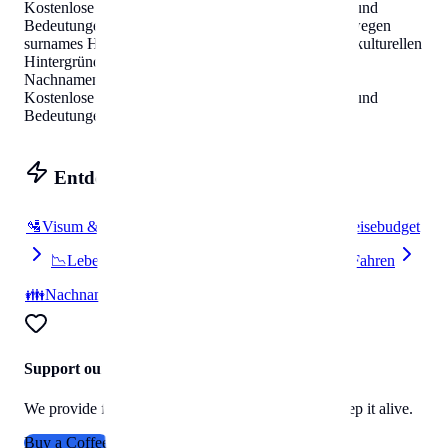
Kostenlose Übersicht mit kulturellen Hintergründen und
Bedeutungen
.
Die 50 häufigsten Nachnamen in
Norwegen
surnames
Helpbunny.com
Kostenlose Übersicht mit kulturellen
Hintergründen und Bedeutungen
.
Die 50 häufigsten
Nachnamen in
Norwegen
surnames
Helpbunny.com
Kostenlose Übersicht mit kulturellen Hintergründen und
Bedeutungen
.
Entdecken
🛂
Visum & Einreise
🔌
Strom & Stecker
💰
Reisebudget
📉
Lebenskosten
📦
Umzug
🚗
Parken & Fahren
👪
Nachnamen
Support our work
We provide free travel data to everyone. Help us keep it alive.
Buy a Coffee