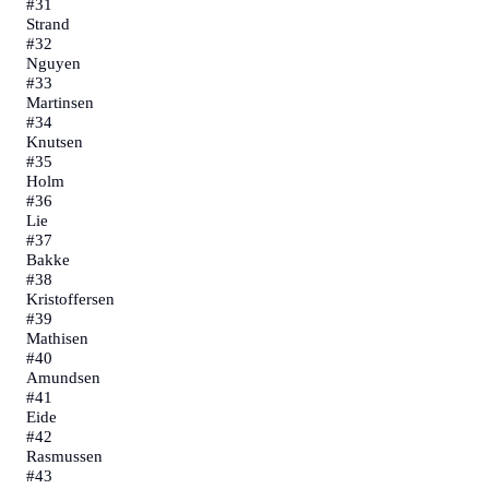
#
31
Strand
#
32
Nguyen
#
33
Martinsen
#
34
Knutsen
#
35
Holm
#
36
Lie
#
37
Bakke
#
38
Kristoffersen
#
39
Mathisen
#
40
Amundsen
#
41
Eide
#
42
Rasmussen
#
43