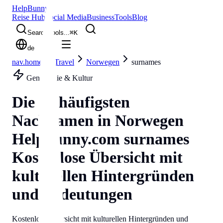
Help
Bunny
Reise Hub
Social Media
Business
Tools
Blog
Search tools...
⌘
K
de
nav.home
Travel
Norwegen
surnames
Genealogie & Kultur
Die 50 häufigsten
Nachnamen in
Norwegen
Helpbunny.com
surnames
Kostenlose Übersicht mit
kulturellen Hintergründen
und Bedeutungen
Kostenlose Übersicht mit kulturellen Hintergründen und