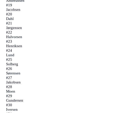
Andreassen
#
19
Jacobsen
#
20
Dahl
#
21
Jørgensen
#
22
Halvorsen
#
23
Henriksen
#
24
Lund
#
25
Solberg
#
26
Sørensen
#
27
Jakobsen
#
28
Moen
#
29
Gundersen
#
30
Iversen