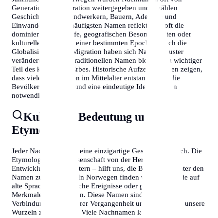
Generation zu Generation weitergegeben und erzählen
Geschichten von Handwerkern, Bauern, Adeligen und
Einwanderern. Die häufigsten Namen reflektieren oft die
dominierenden Berufe, geografischen Besonderheiten oder
kulturellen Einflüsse einer bestimmten Epoche. Durch die
Globalisierung und Migration haben sich Namensmuster
verändert, doch die traditionellen Namen bleiben ein wichtiger
Teil des kulturellen Erbes. Historische Aufzeichnungen zeigen,
dass viele Nachnamen im Mittelalter entstanden, als die
Bevölkerung wuchs und eine eindeutige Identifikation
notwendig wurde.
Kulturelle Bedeutung und
Etymologie
Jeder Nachname trägt eine einzigartige Geschichte in sich. Die
Etymologie – die Wissenschaft von der Herkunft und
Entwicklung von Wörtern – hilft uns, die Bedeutung hinter den
Namen zu verstehen. In Norwegen finden wir Namen, die auf
alte Sprachen, historische Ereignisse oder geografische
Merkmale zurückgehen. Diese Namen sind lebendige
Verbindungen zu unserer Vergangenheit und helfen uns, unsere
Wurzeln zu verstehen. Viele Nachnamen lassen sich in