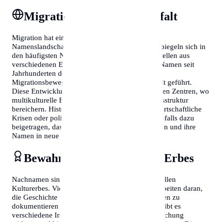
Migration und Namensvielfalt
Migration hat einen erheblichen Einfluss auf die
Namenslandschaft eines Landes. In Norwegen spiegeln sich in
den häufigsten Nachnamen oft Einwanderungswellen aus
verschiedenen Epochen wider. Während einige Namen seit
Jahrhunderten dominant sind, haben neuere
Migrationsbewegungen zu einer größeren Vielfalt geführt.
Diese Entwicklung zeigt sich besonders in urbanen Zentren, wo
multikulturelle Einflüsse die traditionelle Namensstruktur
bereichern. Historische Ereignisse wie Kriege, wirtschaftliche
Krisen oder politische Umwälzungen haben ebenfalls dazu
beigetragen, dass Menschen ihre Heimat verließen und ihre
Namen in neue Regionen brachten.
Bewahrung des kulturellen Erbes
Nachnamen sind ein wichtiger Teil des immateriellen
Kulturerbes. Viele Länder und Organisationen arbeiten daran,
die Geschichte und Bedeutung von Familiennamen zu
dokumentieren und zu bewahren. In Norwegen gibt es
verschiedene Initiativen, die sich der Namensforschung