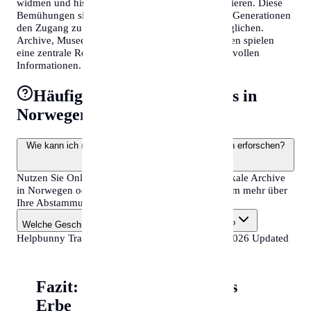
widmen und historische Aufzeichnungen digitalisieren. Diese
Bemühungen sind entscheidend, um zukünftigen Generationen
den Zugang zu ihrer Familiengeschichte zu ermöglichen.
Archive, Museen und genealogische Gesellschaften spielen
eine zentrale Rolle bei der Bewahrung dieser wertvollen
Informationen.
Häufige Fragen zu surnames in
Norwegen
Wie kann ich meine familiären Wurzeln in Norwegen erforschen?
Nutzen Sie Online-Datenbanken, besuchen Sie lokale Archive
in Norwegen oder machen Sie einen DNA-Test, um mehr über
Ihre Abstammung zu erfahren.
Welche Geschichte haben Nachnamen in Norwegen?
Helpbunny Travel Guide •
Norway
•
surnames
• 2026 Updated
Fazit: Namen als kulturelles
Erbe