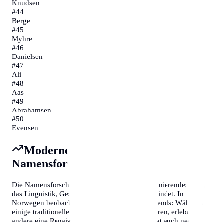
Knudsen
#
44
Berge
#
45
Myhre
#
46
Danielsen
#
47
Ali
#
48
Aas
#
49
Abrahamsen
#
50
Evensen
Moderne Trends und
Namensforschung
Die Namensforschung (Onomastik) ist ein faszinierendes Feld,
das Linguistik, Geschichte und Soziologie verbindet. In
Norwegen beobachten Forscher interessante Trends: Während
einige traditionelle Namen an Popularität verlieren, erleben
andere eine Renaissance. Die Digitalisierung hat auch neue