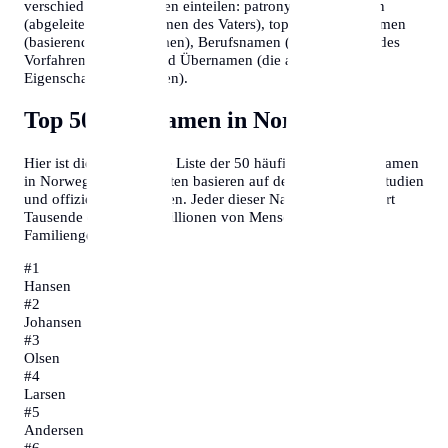
verschiedene Kategorien einteilen: patronymische Namen
(abgeleitet vom Vornamen des Vaters), toponymische Namen
(basierend auf Ortsnamen), Berufsnamen (die den Beruf des
Vorfahren angeben) und Übernamen (die auf persönliche
Eigenschaften hinweisen).
Top 50 Nachnamen in Norwegen
Hier ist die vollständige Liste der 50 häufigsten Familiennamen
in Norwegen. Diese Daten basieren auf demografischen Studien
und offiziellen Statistiken. Jeder dieser Namen repräsentiert
Tausende oder sogar Millionen von Menschen und ihre
Familiengeschichten.
#
1
Hansen
#
2
Johansen
#
3
Olsen
#
4
Larsen
#
5
Andersen
#
6