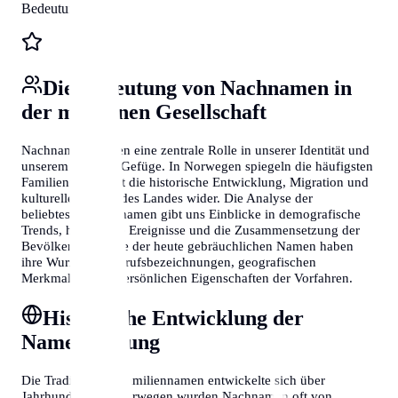
Bedeutungen
Die Bedeutung von Nachnamen in
der modernen Gesellschaft
Nachnamen spielen eine zentrale Rolle in unserer Identität und
unserem sozialen Gefüge. In Norwegen spiegeln die häufigsten
Familiennamen oft die historische Entwicklung, Migration und
kulturelle Vielfalt des Landes wider. Die Analyse der
beliebtesten Nachnamen gibt uns Einblicke in demografische
Trends, historische Ereignisse und die Zusammensetzung der
Bevölkerung. Viele der heute gebräuchlichen Namen haben
ihre Wurzeln in Berufsbezeichnungen, geografischen
Merkmalen oder persönlichen Eigenschaften der Vorfahren.
Historische Entwicklung der
Namensgebung
Die Tradition der Familiennamen entwickelte sich über
Jahrhunderte. In Norwegen wurden Nachnamen oft von