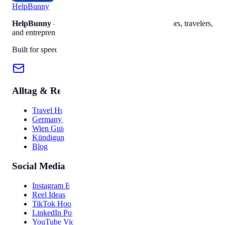
Help
Bunny
HelpBunny
– The ultimate digital toolkit for creators, travelers,
and entrepreneurs.
Built for speed, privacy, and ease of use.
Alltag & Reise
Travel Hub
Germany Guide
Wien Guide
Kündigung
Blog
Social Media
Instagram Bio
Reel Ideas
TikTok Hooks
LinkedIn Post
YouTube Video