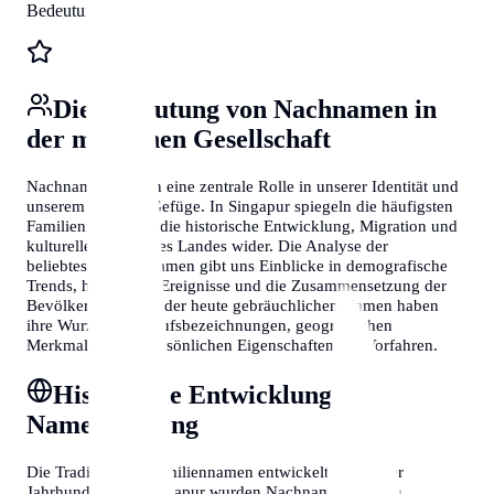
Bedeutungen
Die Bedeutung von Nachnamen in
der modernen Gesellschaft
Nachnamen spielen eine zentrale Rolle in unserer Identität und
unserem sozialen Gefüge. In Singapur spiegeln die häufigsten
Familiennamen oft die historische Entwicklung, Migration und
kulturelle Vielfalt des Landes wider. Die Analyse der
beliebtesten Nachnamen gibt uns Einblicke in demografische
Trends, historische Ereignisse und die Zusammensetzung der
Bevölkerung. Viele der heute gebräuchlichen Namen haben
ihre Wurzeln in Berufsbezeichnungen, geografischen
Merkmalen oder persönlichen Eigenschaften der Vorfahren.
Historische Entwicklung der
Namensgebung
Die Tradition der Familiennamen entwickelte sich über
Jahrhunderte. In Singapur wurden Nachnamen oft von