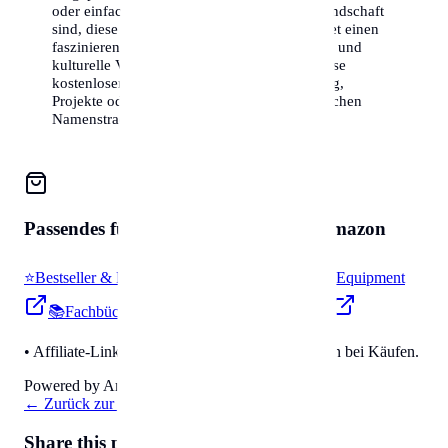
oder einfach nur neugierig auf die Namenslandschaft
sind, diese Liste der Top 50 Nachnamen bietet einen
faszinierenden Einblick in die demografische und
kulturelle Vielfalt des Landes. Nutzen Sie diese
kostenlosen Informationen für Ihre Forschung,
Projekte oder einfach aus Interesse an der reichen
Namenstradition.
Passendes für
Zubehör & Tools
auf Amazon
⭐
Bestseller & Favoriten
🔧
Profi-Werkzeug & Equipment
📚
Fachbücher & Guides
💡
Smarte Helfer
• Affiliate-Link: Wir erhalten eine kleine Provision bei Käufen.
Powered by Amazon 🛒
←
Zurück zur Übersicht
Share this page