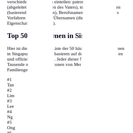
verschiedene Kategorien einteilen: patronymische Namen
(abgeleitet vom Vornamen des Vaters), toponymische Namen
(basierend auf Ortsnamen), Berufsnamen (die den Beruf des
Vorfahren angeben) und Übernamen (die auf persönliche
Eigenschaften hinweisen).
Top 50 Nachnamen in Singapur
Hier ist die vollständige Liste der 50 häufigsten Familiennamen
in Singapur. Diese Daten basieren auf demografischen Studien
und offiziellen Statistiken. Jeder dieser Namen repräsentiert
Tausende oder sogar Millionen von Menschen und ihre
Familiengeschichten.
#
1
Tan
#
2
Lim
#
3
Lee
#
4
Ng
#
5
Ong
#
6