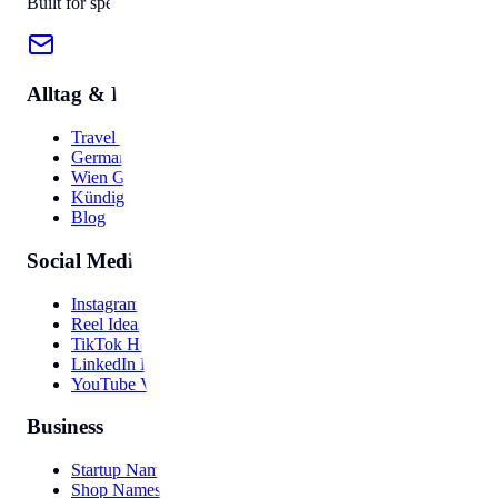
Built for speed, privacy, and ease of use.
Alltag & Reise
Travel Hub
Germany Guide
Wien Guide
Kündigung
Blog
Social Media
Instagram Bio
Reel Ideas
TikTok Hooks
LinkedIn Post
YouTube Video
Business
Startup Names
Shop Names