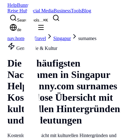
Help
Bunny
Reise Hub
Social Media
Business
Tools
Blog
Search tools...
⌘
K
de
nav.home
Travel
Singapur
surnames
Genealogie & Kultur
Die 50 häufigsten
Nachnamen in
Singapur
Helpbunny.com
surnames
Kostenlose Übersicht mit
kulturellen Hintergründen
und Bedeutungen
Kostenlose Übersicht mit kulturellen Hintergründen und