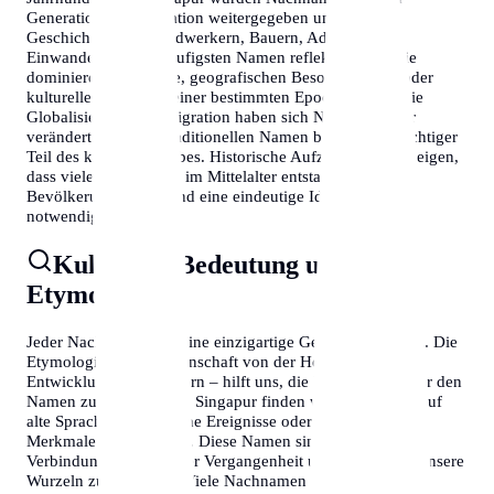
Generation zu Generation weitergegeben und erzählen
Geschichten von Handwerkern, Bauern, Adeligen und
Einwanderern. Die häufigsten Namen reflektieren oft die
dominierenden Berufe, geografischen Besonderheiten oder
kulturellen Einflüsse einer bestimmten Epoche. Durch die
Globalisierung und Migration haben sich Namensmuster
verändert, doch die traditionellen Namen bleiben ein wichtiger
Teil des kulturellen Erbes. Historische Aufzeichnungen zeigen,
dass viele Nachnamen im Mittelalter entstanden, als die
Bevölkerung wuchs und eine eindeutige Identifikation
notwendig wurde.
Kulturelle Bedeutung und
Etymologie
Jeder Nachname trägt eine einzigartige Geschichte in sich. Die
Etymologie – die Wissenschaft von der Herkunft und
Entwicklung von Wörtern – hilft uns, die Bedeutung hinter den
Namen zu verstehen. In Singapur finden wir Namen, die auf
alte Sprachen, historische Ereignisse oder geografische
Merkmale zurückgehen. Diese Namen sind lebendige
Verbindungen zu unserer Vergangenheit und helfen uns, unsere
Wurzeln zu verstehen. Viele Nachnamen lassen sich in