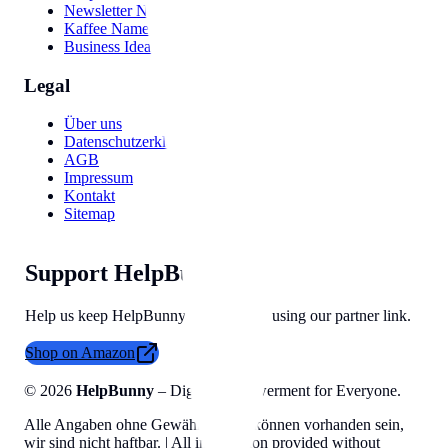
Newsletter Names
Kaffee Namen
Business Ideas
Legal
Über uns
Datenschutzerklärung
AGB
Impressum
Kontakt
Sitemap
Support HelpBunny
Help us keep HelpBunny tools free by using our partner link.
Shop on Amazon
©
2026
HelpBunny
– Digital Empowerment for Everyone.
Alle Angaben ohne Gewähr, Fehler können vorhanden sein,
wir sind nicht haftbar. | All information provided without