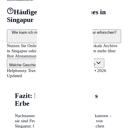
Häufige Fragen zu surnames in
Singapur
Wie kann ich meine familiären Wurzeln in Singapur erforschen?
Nutzen Sie Online-Datenbanken, besuchen Sie lokale Archive
in Singapur oder machen Sie einen DNA-Test, um mehr über
Ihre Abstammung zu erfahren.
Welche Geschichte haben Nachnamen in Singapur?
Helpbunny Travel Guide •
Singapore
•
surnames
• 2026
Updated
Fazit: Namen als kulturelles
Erbe
Nachnamen sind weit mehr als bloße Identifikatoren –
sie sind Fenster in die Geschichte und Kultur von
Singapur. Ob Sie Ihre eigenen Wurzeln erforschen