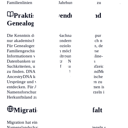
Familienlinien über mehrere Jahrhunderte hinweg zu verfolgen.
Praktische Anwendungen und
Genealogie
Die Kenntnis der häufigsten Nachnamen in Singapur ist nicht
nur akademisch interessant, sondern auch praktisch nützlich.
Für Genealogen, Historiker, Soziologen und jeden, der seine
Familiengeschichte erforschen möchte, bieten diese
Informationen wertvolle Anhaltspunkte. Viele Online-
Datenbanken und Archive nutzen Nachnamen als
Suchkriterien, um historische Dokumente und Aufzeichnungen
zu finden. DNA-Tests von Unternehmen wie 23andMe oder
AncestryDNA können zusätzlich helfen, geografische
Ursprünge und verwandtschaftliche Verbindungen zu
entdecken. Für Auswanderer und ihre Nachkommen ist die
Namensforschung oft der Schlüssel, um ihre Wurzeln im
Herkunftsland zu finden.
Migration und Namensvielfalt
Migration hat einen erheblichen Einfluss auf die
Namenslandschaft eines Landes. In Singapur spiegeln sich in