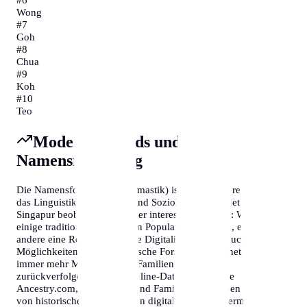
Wong
#
7
Goh
#
8
Chua
#
9
Koh
#
10
Teo
Moderne Trends und
Namensforschung
Die Namensforschung (Onomastik) ist ein faszinierendes Feld,
das Linguistik, Geschichte und Soziologie verbindet. In
Singapur beobachten Forscher interessante Trends: Während
einige traditionelle Namen an Popularität verlieren, erleben
andere eine Renaissance. Die Digitalisierung hat auch neue
Möglichkeiten für genealogische Forschung eröffnet, sodass
immer mehr Menschen ihre Familiengeschichte
zurückverfolgen können. Online-Datenbanken wie
Ancestry.com, MyHeritage und FamilySearch haben Millionen
von historischen Dokumenten digitalisiert, die es ermöglichen,