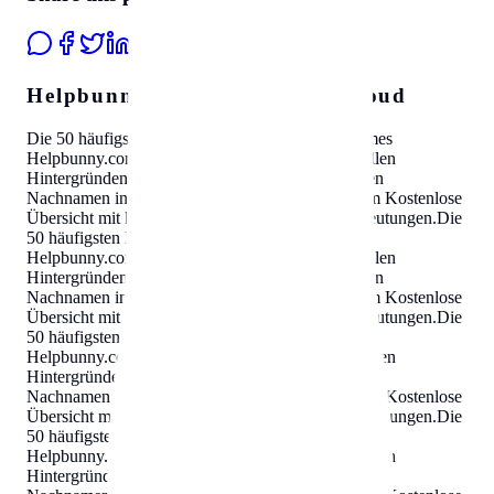
Helpbunny.com Travel SEO Cloud
Die 50 häufigsten Nachnamen in
Singapur
surnames
Helpbunny.com
Kostenlose Übersicht mit kulturellen
Hintergründen und Bedeutungen
.
Die 50 häufigsten
Nachnamen in
Singapur
surnames
Helpbunny.com
Kostenlose
Übersicht mit kulturellen Hintergründen und Bedeutungen
.
Die
50 häufigsten Nachnamen in
Singapur
surnames
Helpbunny.com
Kostenlose Übersicht mit kulturellen
Hintergründen und Bedeutungen
.
Die 50 häufigsten
Nachnamen in
Singapur
surnames
Helpbunny.com
Kostenlose
Übersicht mit kulturellen Hintergründen und Bedeutungen
.
Die
50 häufigsten Nachnamen in
Singapur
surnames
Helpbunny.com
Kostenlose Übersicht mit kulturellen
Hintergründen und Bedeutungen
.
Die 50 häufigsten
Nachnamen in
Singapur
surnames
Helpbunny.com
Kostenlose
Übersicht mit kulturellen Hintergründen und Bedeutungen
.
Die
50 häufigsten Nachnamen in
Singapur
surnames
Helpbunny.com
Kostenlose Übersicht mit kulturellen
Hintergründen und Bedeutungen
.
Die 50 häufigsten