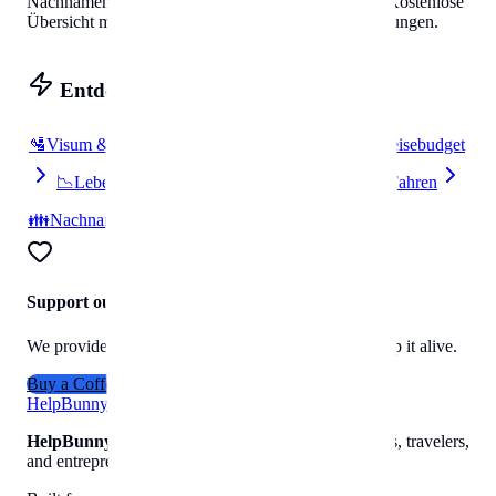
Nachnamen in
Singapur
surnames
Helpbunny.com
Kostenlose
Übersicht mit kulturellen Hintergründen und Bedeutungen
.
Entdecken
🛂
Visum & Einreise
🔌
Strom & Stecker
💰
Reisebudget
📉
Lebenskosten
📦
Umzug
🚗
Parken & Fahren
👪
Nachnamen
Support our work
We provide free travel data to everyone. Help us keep it alive.
Buy a Coffee
Help
Bunny
HelpBunny
– The ultimate digital toolkit for creators, travelers,
and entrepreneurs.