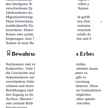
den häufigsten Nachnamen oft Einwanderungswellen aus
verschiedenen Epochen wider. Während einige Namen seit
Jahrhunderten dominant sind, haben neuere
Migrationsbewegungen zu einer größeren Vielfalt geführt.
Diese Entwicklung zeigt sich besonders in urbanen Zentren, wo
multikulturelle Einflüsse die traditionelle Namensstruktur
bereichern. Historische Ereignisse wie Kriege, wirtschaftliche
Krisen oder politische Umwälzungen haben ebenfalls dazu
beigetragen, dass Menschen ihre Heimat verließen und ihre
Namen in neue Regionen brachten.
Bewahrung des kulturellen Erbes
Nachnamen sind ein wichtiger Teil des immateriellen
Kulturerbes. Viele Länder und Organisationen arbeiten daran,
die Geschichte und Bedeutung von Familiennamen zu
dokumentieren und zu bewahren. In Singapur gibt es
verschiedene Initiativen, die sich der Namensforschung
widmen und historische Aufzeichnungen digitalisieren. Diese
Bemühungen sind entscheidend, um zukünftigen Generationen
den Zugang zu ihrer Familiengeschichte zu ermöglichen.
Archive, Museen und genealogische Gesellschaften spielen
eine zentrale Rolle bei der Bewahrung dieser wertvollen
Informationen.