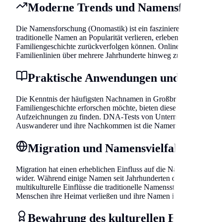
Moderne Trends und Namensforschu
Die Namensforschung (Onomastik) ist ein faszinierendes Feld, da
traditionelle Namen an Popularität verlieren, erleben andere ein
Familiengeschichte zurückverfolgen können. Online-Datenbanken 
Familienlinien über mehrere Jahrhunderte hinweg zu verfolgen.
Praktische Anwendungen und Geneal
Die Kenntnis der häufigsten Nachnamen in Großbritannien ist nich
Familiengeschichte erforschen möchte, bieten diese Information
Aufzeichnungen zu finden. DNA-Tests von Unternehmen wie 23an
Auswanderer und ihre Nachkommen ist die Namensforschung oft d
Migration und Namensvielfalt
Migration hat einen erheblichen Einfluss auf die Namenslandsch
wider. Während einige Namen seit Jahrhunderten dominant sind, h
multikulturelle Einflüsse die traditionelle Namensstruktur bereic
Menschen ihre Heimat verließen und ihre Namen in neue Regione
Bewahrung des kulturellen Erbes