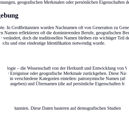
hnungen, geografischen Merkmalen oder persönlichen Eigenschaften de
gebung
erte. In Großbritannien wurden Nachnamen oft von Generation zu Gene
 Namen reflektieren oft die dominierenden Berufe, geografischen Beso
erändert, doch die traditionellen Namen bleiben ein wichtiger Teil de
wuchs und eine eindeutige Identifikation notwendig wurde.
Etymologie – die Wissenschaft von der Herkunft und Entwicklung von Wö
torische Ereignisse oder geografische Merkmale zurückgehen. Diese Na
n sich in verschiedene Kategorien einteilen: patronymische Namen (a
ahren angeben) und Übernamen (die auf persönliche Eigenschaften hin
n Großbritannien. Diese Daten basieren auf demografischen Studien und 
.