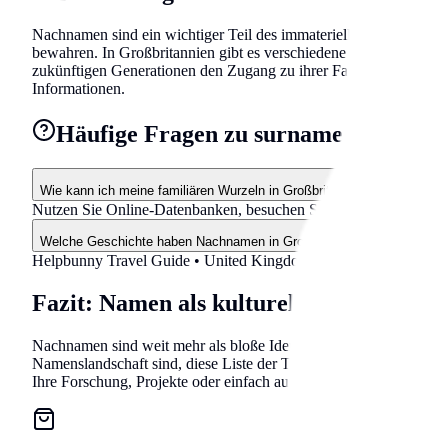
Nachnamen sind ein wichtiger Teil des immateriellen Kulturerbe
bewahren. In Großbritannien gibt es verschiedene Initiativen, d
zukünftigen Generationen den Zugang zu ihrer Familiengeschichte
Informationen.
Häufige Fragen zu surnames in Großb
Wie kann ich meine familiären Wurzeln in Großbritannien erforschen?
Nutzen Sie Online-Datenbanken, besuchen Sie lokale Archive in
Welche Geschichte haben Nachnamen in Großbritannien?
Helpbunny Travel Guide •
United Kingdom
•
surnames
• 2026 U
Fazit: Namen als kulturelles Erbe
Nachnamen sind weit mehr als bloße Identifikatoren – sie sind Fe
Namenslandschaft sind, diese Liste der Top 50 Nachnamen bietet e
Ihre Forschung, Projekte oder einfach aus Interesse an der reiche