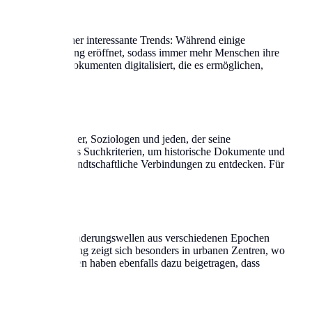
beobachten Forscher interessante Trends: Während einige
nealogische Forschung eröffnet, sodass immer mehr Menschen ihre
istorischen Dokumenten digitalisiert, die es ermöglichen,
ealogen, Historiker, Soziologen und jeden, der seine
tzen Nachnamen als Suchkriterien, um historische Dokumente und
rünge und verwandtschaftliche Verbindungen zu entdecken. Für
Nachnamen oft Einwanderungswellen aus verschiedenen Epochen
. Diese Entwicklung zeigt sich besonders in urbanen Zentren, wo
litische Umwälzungen haben ebenfalls dazu beigetragen, dass