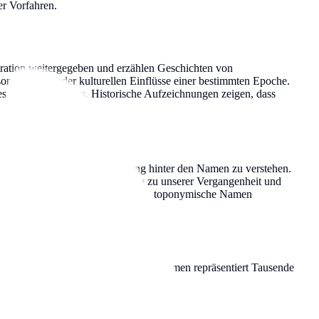
r Vorfahren.
ration weitergegeben und erzählen Geschichten von
nderheiten oder kulturellen Einflüsse einer bestimmten Epoche.
s kulturellen Erbes. Historische Aufzeichnungen zeigen, dass
rtern – hilft uns, die Bedeutung hinter den Namen zu verstehen.
men sind lebendige Verbindungen zu unserer Vergangenheit und
bgeleitet vom Vornamen des Vaters), toponymische Namen
weisen).
offiziellen Statistiken. Jeder dieser Namen repräsentiert Tausende