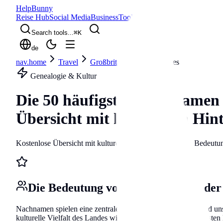
Help
Bunny
Reise Hub
Social Media
Business
Tools
Blog
Search tools...
⌘
K
de
nav.home
Travel
Großbritannien
surnames
Genealogie & Kultur
Die 50 häufigsten Nachnamen 
Übersicht mit kulturellen Hi
Kostenlose Übersicht mit kulturellen Hintergründen und Bedeutu
Die Bedeutung von Nachnamen in der
Nachnamen spielen eine zentrale Rolle in unserer Identität und u
kulturelle Vielfalt des Landes wider. Die Analyse der beliebtest