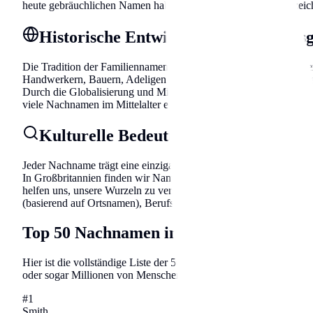
heute gebräuchlichen Namen haben ihre Wurzeln in Berufsbezeic
Historische Entwicklung der Namens
Die Tradition der Familiennamen entwickelte sich über Jahrhund
Handwerkern, Bauern, Adeligen und Einwanderern. Die häufigsten
Durch die Globalisierung und Migration haben sich Namensmuster v
viele Nachnamen im Mittelalter entstanden, als die Bevölkerung 
Kulturelle Bedeutung und Etymologie
Jeder Nachname trägt eine einzigartige Geschichte in sich. Die 
In Großbritannien finden wir Namen, die auf alte Sprachen, his
helfen uns, unsere Wurzeln zu verstehen. Viele Nachnamen lasse
(basierend auf Ortsnamen), Berufsnamen (die den Beruf des Vorf
Top 50 Nachnamen in Großbritannien
Hier ist die vollständige Liste der 50 häufigsten Familiennamen i
oder sogar Millionen von Menschen und ihre Familiengeschichten
#
1
Smith