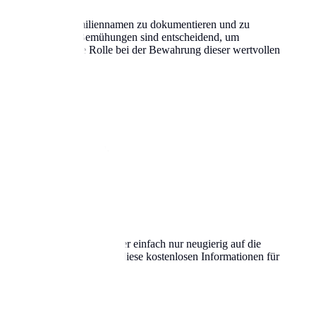
nd Bedeutung von Familiennamen zu dokumentieren und zu
gitalisieren. Diese Bemühungen sind entscheidend, um
ielen eine zentrale Rolle bei der Bewahrung dieser wertvollen
Abstammung zu erfahren.
enen Wurzeln erforschen oder einfach nur neugierig auf die
alt des Landes. Nutzen Sie diese kostenlosen Informationen für