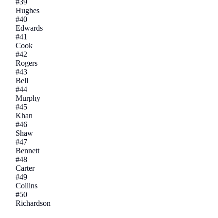
#
39
Hughes
#
40
Edwards
#
41
Cook
#
42
Rogers
#
43
Bell
#
44
Murphy
#
45
Khan
#
46
Shaw
#
47
Bennett
#
48
Carter
#
49
Collins
#
50
Richardson